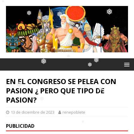
❅
❅
❅
❅
❅
❅
❅
❅
❅
❅
EN EL CONGRESO SE PELEA CON
❅
PASION ¿ PERO QUE TIPO DE
❅
❅
❅
PASION?
❅
❅
13 de diciembre de 2023
renepoblete
❅
❅
PUBLICIDAD