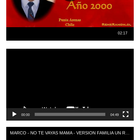
Reproductor
de
vídeo
00:00
04:49