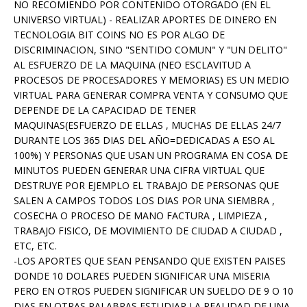
NO RECOMIENDO POR CONTENIDO OTORGADO (EN EL
UNIVERSO VIRTUAL) - REALIZAR APORTES DE DINERO EN
TECNOLOGIA BIT COINS NO ES POR ALGO DE
DISCRIMINACION, SINO "SENTIDO COMUN" Y "UN DELITO"
AL ESFUERZO DE LA MAQUINA (NEO ESCLAVITUD A
PROCESOS DE PROCESADORES Y MEMORIAS) ES UN MEDIO
VIRTUAL PARA GENERAR COMPRA VENTA Y CONSUMO QUE
DEPENDE DE LA CAPACIDAD DE TENER
MAQUINAS(ESFUERZO DE ELLAS , MUCHAS DE ELLAS 24/7
DURANTE LOS 365 DIAS DEL AÑO=DEDICADAS A ESO AL
100%) Y PERSONAS QUE USAN UN PROGRAMA EN COSA DE
MINUTOS PUEDEN GENERAR UNA CIFRA VIRTUAL QUE
DESTRUYE POR EJEMPLO EL TRABAJO DE PERSONAS QUE
SALEN A CAMPOS TODOS LOS DIAS POR UNA SIEMBRA ,
COSECHA O PROCESO DE MANO FACTURA , LIMPIEZA ,
TRABAJO FISICO, DE MOVIMIENTO DE CIUDAD A CIUDAD ,
ETC, ETC.
-LOS APORTES QUE SEAN PENSANDO QUE EXISTEN PAISES
DONDE 10 DOLARES PUEDEN SIGNIFICAR UNA MISERIA
PERO EN OTROS PUEDEN SIGNIFICAR UN SUELDO DE 9 O 10
DIAS EN OTRAS PALABRAS ESTUDIAR LA REALIDAD DE UNA