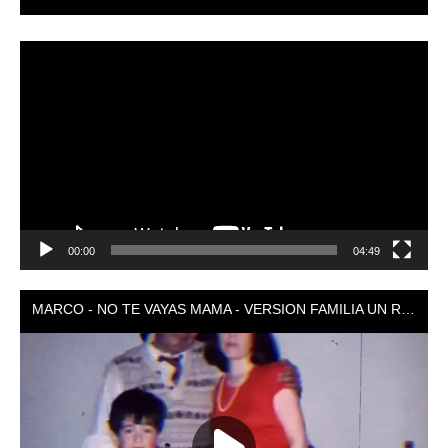
Reproductor
de
vídeo
00:00
04:49