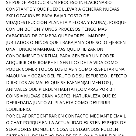
SE PUEDE PRODUCIR UN PROCESO INFLACIONARIO
CONSTANTE Y QUE PUEDE LLEVAR A GENERAR NUEVAS
EXPLOTACIONES PARA BAJAR COSTO DE
VIDA(DESTRUCCION PLANETA Y FLORA Y FAUNA), PORQUE
CON UN BOTON Y UNOS PROCESOS TENGO MAS
CAPACIDAD DE COMPRA QUE PADRES , MADRES ,
JUBILADOS O NIÑOS QUE TRABAJAN Y QUE SOLO EJERCEN
UNA FUNCION MANUAL MAS QUE UTILIZAR UN
CONOCIMIENTO VIRTUAL PARA GENERAR UN PODER
ADQUIRIR QUE ROMPE EL SENTIDO DE LA VIDA COMO
PODER COMER TODOS LOS DIAS Y COMO RESPETAR UNA
MAQUINA Y GOZAR DEL FRUTO DE SU ESFUERZO , EFECTO
DIRECTOS ANIMALES QUE SE FAENAN(ALIMENTOS) ,
ANIMALES QUE PIERDEN HABITAT(COMPRAS POR BIT
COINS = NUEVAS GRANJAS,ETC) ,NATURALEZA QUE ES
DEPREDADA JUNTO AL PLANETA COMO DESTRUIR
EQUILIBRIO.
POR EL APORTE ENTRAR EN CONTACTO MEDIANTE EMAIL
O CHAT PORQUE EN LA ACTUALIDAD EXISTEN ESPEJOS DE
SERVIDORES DONDE EN COSA DE SEGUNDOS PUEDEN
FILTRAR UN DONATIVO DONDE SE CLONA O MULTIPLICA