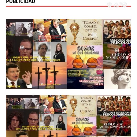
PUBLICIDAD
❅
❅
❅
❅
❅
❅
❅
❅
❅
❅
❅
❅
❅
❅
❅
❅