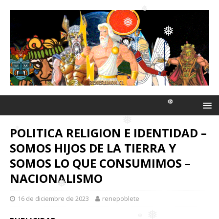
❅
❅
❅
❅
❅
❅
❅
❅
POLITICA RELIGION E IDENTIDAD –
SOMOS HIJOS DE LA TIERRA Y
❅
SOMOS LO QUE CONSUMIMOS –
❅
❅
NACIONALISMO
16 de diciembre de 2023
renepoblete