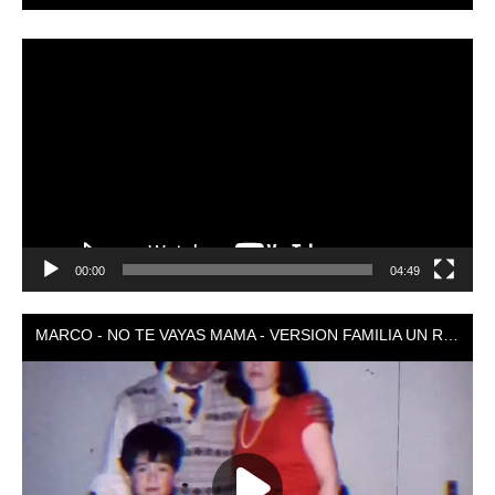
Reproductor
de
vídeo
00:00
04:49