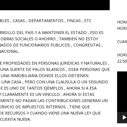
LES , CASAS , DEPARTAMENTOS , FINCAS , ETC
HORA
HORI
ROLLO DEL PAIS Y A MANTENER EL ESTADO , ESO ES
 OBRAS SOCIALES O AHORRO , TAMBIEN NO ESTOY
CUAR
OS DE FUNCIONARIOS PUBLICOS , CONGRESITAS ,
 NACIONAL.
HOR
22:5
E PROPIEDADES EN PERSONAS JURIDICAS Y NATURALES ,
 UNA SUERTE DE PALOS BLANCOS , OSEA PERSONAS QUE
Repr
 UNA INMOBILIARIA DONDE ELLOS OBTIENEN
de
S UNA CASA , PERO CON UNA CLAUSULA O UN SEGUNDO
vídeo
E ES UNO DE TANTOS EJEMPLOS , AHORA SI A ESA
 CLARAMENTE ES UN VINCULO , AHORA SI ESTAS
AMENTE NO PAGAN LAS CONTRIBUCIONES GENERAN UN
ERVICIO DE IMPUESTOS INTERNOS , TIENE QUE
DE RECURSOS Y CUANDO VIENE UNA NUEVA LEY QUE
 CUENTA NUEVA.