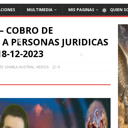
❅
ACIONES
MULTIMEDIA
MIS PAGINAS
QUIEN S
❅
– COBRO DE
❅
A PERSONAS JURIDICAS
8-12-2023
❅
CHARLA AUSTRAL
,
VIDEOS
0
❅