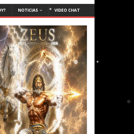
❅
OY?
NOTICIAS
VIDEO CHAT
❅
❅
❅