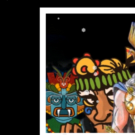
❅
❅
❅
❅
❅
❅
❅