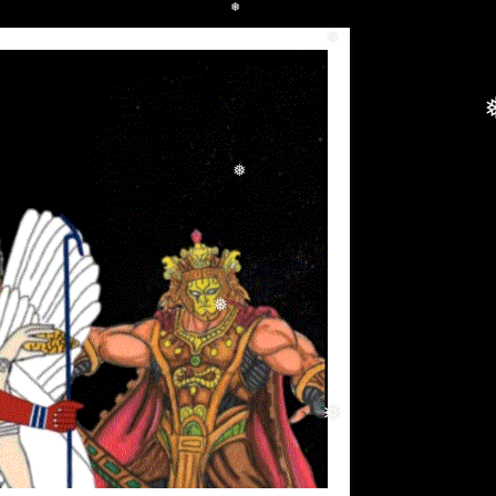
❅
❅
❅
❅
❅
❅