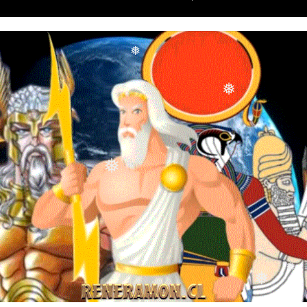
❅
❅
❅
❅
❅