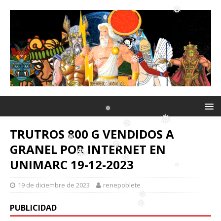
❅
❅
❅
❅
❅
❅
❅
❅
❅
❅
TRUTROS 800 G VENDIDOS A
GRANEL POR INTERNET EN
❅
❅
❅
UNIMARC 19-12-2023
19 de diciembre de 2023
renepoblete
❅
❅
❅
❅
❅
PUBLICIDAD