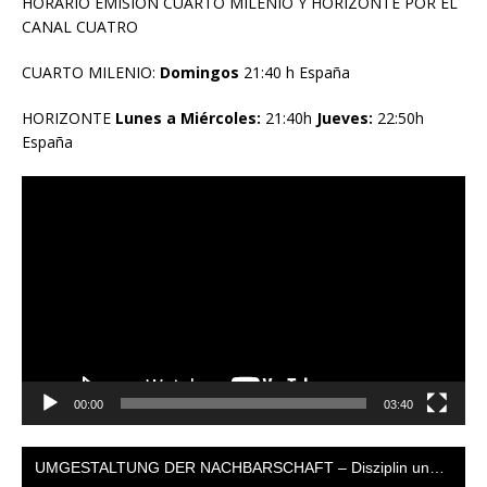
HORARIO EMISION CUARTO MILENIO Y HORIZONTE POR EL
CANAL CUATRO
CUARTO MILENIO:
Domingos
21:40 h España
HORIZONTE
Lunes a Miércoles:
21:40h
Jueves:
22:50h
España
Reproductor
de
vídeo
00:00
03:40