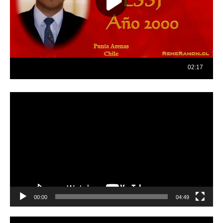
Reproductor
de
vídeo
00:00
04:49