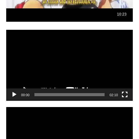
Reproductor
de
vídeo
00:00
02:10