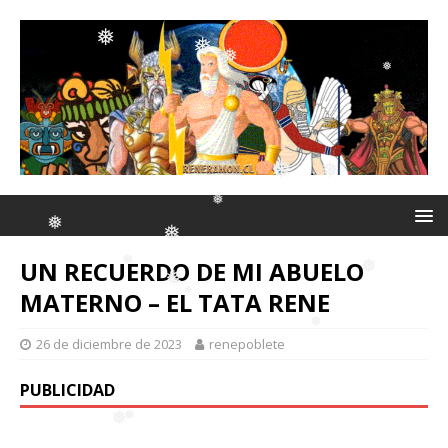
❅
❅
❅
❅
❅
❅
❅
UN RECUERDO DE MI ABUELO
❅
MATERNO – EL TATA RENE
❅
26 de diciembre de 2023
renepoblete
❅
❅
❅
❅
PUBLICIDAD
❅
❅
❅