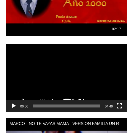
Reproductor
de
vídeo
00:00
04:49