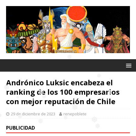
❅
❅
❅
❅
❅
❅
❅
❅
Andrónico Luksic encabeza el
❅
ranking de los 100 empresarios
con mejor reputación de Chile
❅
❅
29 de diciembre de 2023
renepoblete
❅
❅
❅
❅
PUBLICIDAD
❅
❅
❅