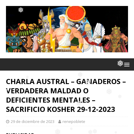
❅
❅
❅
❅
❅
CHARLA AUSTRAL – GANADEROS –
❅
❅
❅
VERDADERA MALDAD O
DEFICIENTES MENTALES –
❅
❅
SACRIFICIO KOSHER 29-12-2023
❅
❅
❅
29 de diciembre de 2023
renepoblete
❅
❅
❅