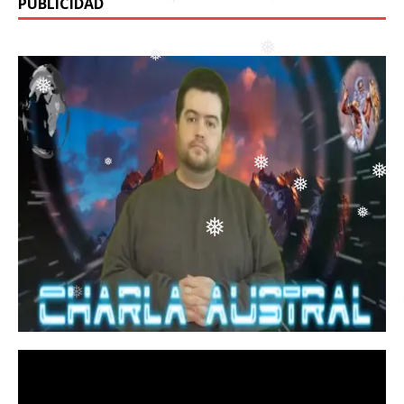
PUBLICIDAD
❅
❅
❅
❅
❅
❅
❅
❅
❅
❅
❅
❅
❅
❅