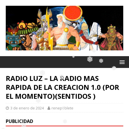
❅
❅
❅
❅
❅
❅
❅
RADIO LUZ – LA RADIO MAS
❅
❅
RAPIDA DE LA CREACION 1.0 (POR
❅
❅
❅
❅
EL MOMENTO)(SENTIDOS )
❅
3 de enero de 2024
renepoblete
❅
PUBLICIDAD