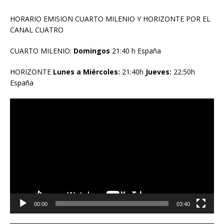
HORARIO EMISION CUARTO MILENIO Y HORIZONTE POR EL
CANAL CUATRO
CUARTO MILENIO:
Domingos
21:40 h España
HORIZONTE
Lunes a Miércoles:
21:40h
Jueves:
22:50h
España
Reproductor
de
vídeo
00:00
03:40