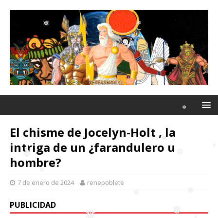
❅
❅
❅
❅
El chisme de Jocelyn-Holt , la
❅
intriga de un ¿farandulero u
hombre?
❅
7 de enero de 2024
renepoblete
❅
❅
❅
❅
PUBLICIDAD