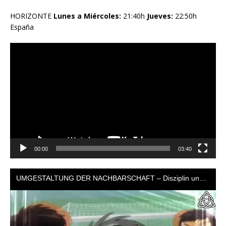
HORIZONTE
Lunes a Miércoles:
21:40h
Jueves:
22:50h
España
Reproductor
de
vídeo
00:00
03:40