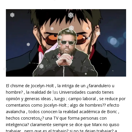
❅
❅
❅
❅
❅
❅
❅
❅
❅
❅
❅
❅
❅
❅
❅
❅
❅
El chisme de Jocelyn-Holt , la intriga de un ¿farandulero u
❅
hombre? , la realidad de las Universidades cuando tienes
❅
❅
opinión y generas ideas , luego ; campo laboral , se reduce por
comentarios como Jocelyn-Holt ; algo de hombres?? efecto
avalancha , todos conocen la realidad académica de Boric ,
hechos concretos¿? una TV que forma personas con
inteligencia? claramente siempre se dice que Marx no quiso
trabajar , pero que es el trabajo? si no te dejan trabajar? a