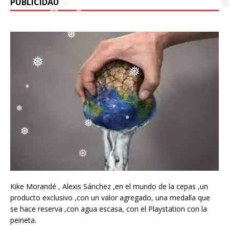
PUBLICIDAD
❅
❅
❅
❅
❅
❅
❅
❅
❅
❅
❅
❅
❅
❅
❅
❅
Kike Morandé , Alexis Sánchez ,en el mundo de la cepas ,un
producto exclusivo ,con un valor agregado, una medalla que
se hace reserva ,con agua escasa, con el Playstation con la
peineta.