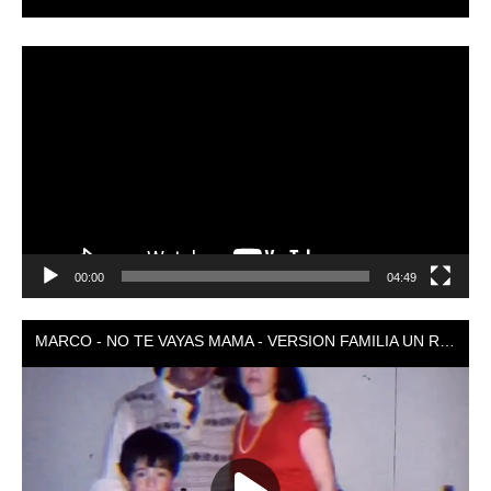
Reproductor
de
vídeo
00:00
04:49