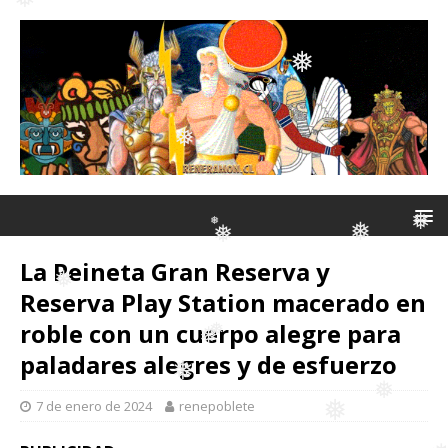
❅
❅
❅
❅
❅
❅
❅
❅
La Peineta Gran Reserva y
Reserva Play Station macerado en
❅
❅
❅
roble con un cuerpo alegre para
paladares alegres y de esfuerzo
❅
❅
7 de enero de 2024
renepoblete
❅