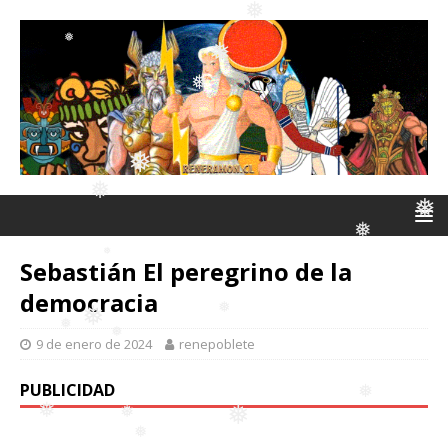
❅
❅
❅
❅
❅
❅
❅
Sebastián El peregrino de la
❅
democracia
❅
❅
9 de enero de 2024
renepoblete
❅
PUBLICIDAD
❅
❅