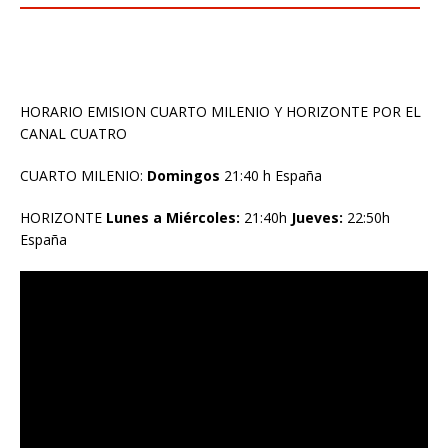
HORARIO EMISION CUARTO MILENIO Y HORIZONTE POR EL
CANAL CUATRO
CUARTO MILENIO:
Domingos
21:40 h España
HORIZONTE
Lunes a Miércoles:
21:40h
Jueves:
22:50h
España
Reproductor
de
vídeo