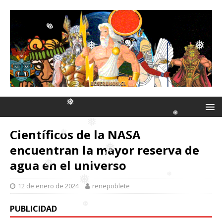
❅
❅
❅
❅
❅
❅
❅
❅
❅
❅
Científicos de la NASA
❅
encuentran la mayor reserva de
❅
agua en el universo
❅
❅
❅
12 de enero de 2024
renepoblete
PUBLICIDAD
❅
❅
❅