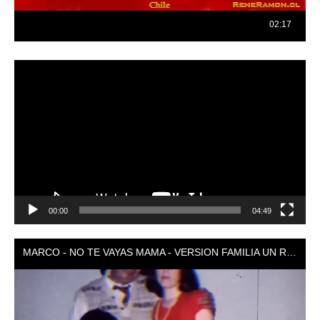
Reproductor
de
vídeo
00:00
04:49