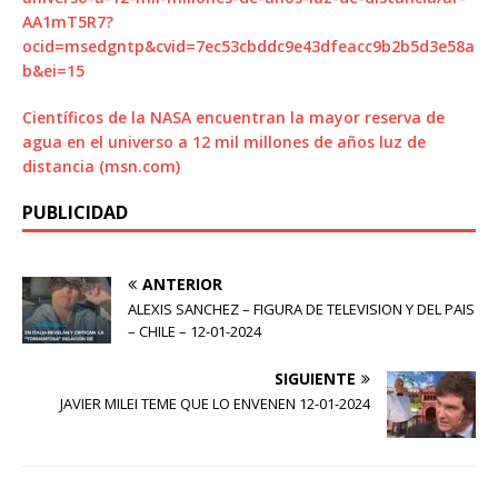
AA1mT5R7?
ocid=msedgntp&cvid=7ec53cbddc9e43dfeacc9b2b5d3e58a
b&ei=15
Científicos de la NASA encuentran la mayor reserva de
agua en el universo a 12 mil millones de años luz de
distancia (msn.com)
PUBLICIDAD
ANTERIOR
ALEXIS SANCHEZ – FIGURA DE TELEVISION Y DEL PAIS
– CHILE – 12-01-2024
SIGUIENTE
JAVIER MILEI TEME QUE LO ENVENEN 12-01-2024