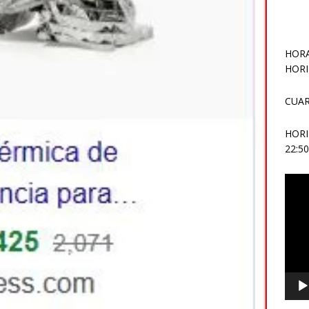
HORA
HORI
CUAR
HOR
22:5
Repr
de
vídeo