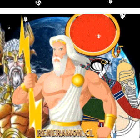
❅
❅
❅
❅
❅
❅
❅
❅
❅
❅