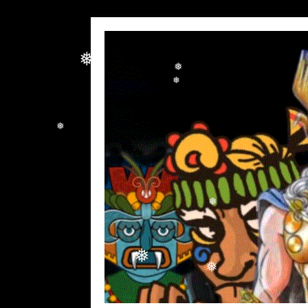
❅
❅
❅
❅
❅
❅