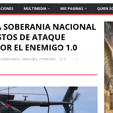
ACIONES
MULTIMEDIA
MIS PAGINAS
QUIEN S
❅
 SOBERANIA NACIONAL
STOS DE ATAQUE
R EL ENEMIGO 1.0
COMENTARIOS
,
MENSAJES
,
OPINIONES
0
❅
❅