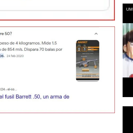
Repr
de
vídeo