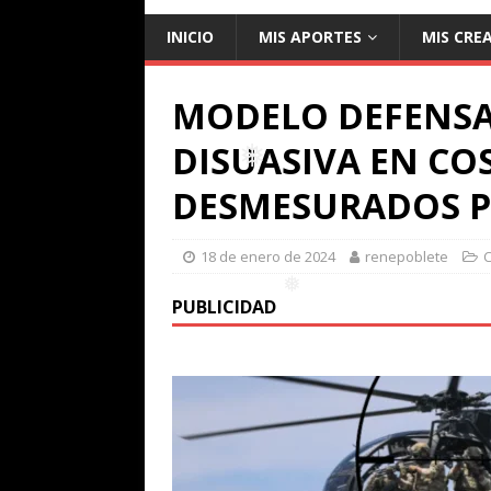
❅
INICIO
MIS APORTES
MIS CRE
MODELO DEFENSA
DISUASIVA EN CO
DESMESURADOS PO
18 de enero de 2024
renepoblete
❅
PUBLICIDAD
❅