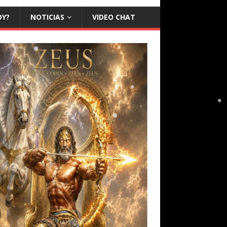
❅
OY?
NOTICIAS
VIDEO CHAT
❅
❅
❅
❅
❅