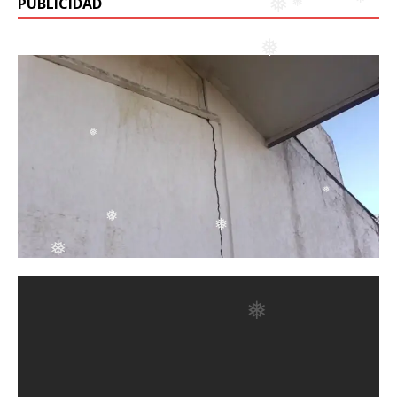
PUBLICIDAD
❅
❅
❅
❅
❅
❅
❅
❅
❅
❅
❅