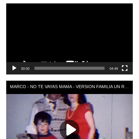
Reproductor
de
vídeo
00:00
04:49