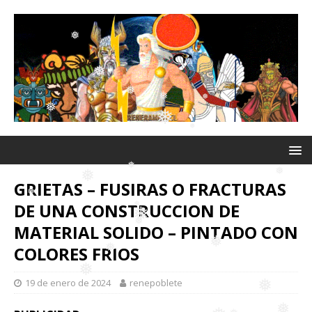
❅
❅
❅
❅
❅
❅
❅
❅
GRIETAS – FUSIRAS O FRACTURAS
❅
❅
DE UNA CONSTRUCCION DE
❅
❅
MATERIAL SOLIDO – PINTADO CON
❅
COLORES FRIOS
❅
❅
19 de enero de 2024
renepoblete
❅
❅
❅