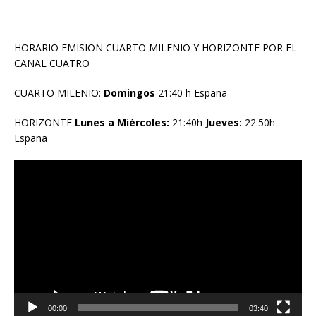
HORARIO EMISION CUARTO MILENIO Y HORIZONTE POR EL
CANAL CUATRO
CUARTO MILENIO:
Domingos
21:40 h España
HORIZONTE
Lunes a Miércoles:
21:40h
Jueves:
22:50h
España
Reproductor
de
vídeo
00:00
03:40