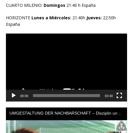
CUARTO MILENIO:
Domingos
21:40 h España
HORIZONTE
Lunes a Miércoles:
21:40h
Jueves:
22:50h
España
Reproductor
de
vídeo
00:00
03:40