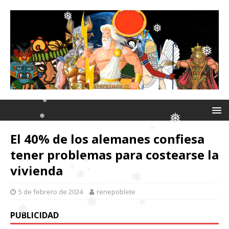
❅
❅
❅
❅
❅
❅
❅
❅
❅
El 40% de los alemanes confiesa
tener problemas para costearse la
❅
vivienda
❅
❅
5 de febrero de 2024
renepoblete
❅
❅
❅
PUBLICIDAD
❅
❅