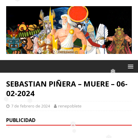
❅
❅
❅
❅
❅
❅
❅
❅
SEBASTIAN PIÑERA – MUERE – 06-
❅
02-2024
❅
7 de febrero de 2024
renepoblete
PUBLICIDAD
❅
❅