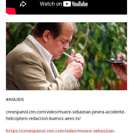
#ANUBIS
cnnespanol.cnn.com/video/muere-sebastian-pinera-accidente-
helicoptero-redaccion-buenos-aires-tv/
https://cnnespanol.cnn.com/video/muere-sebastian-