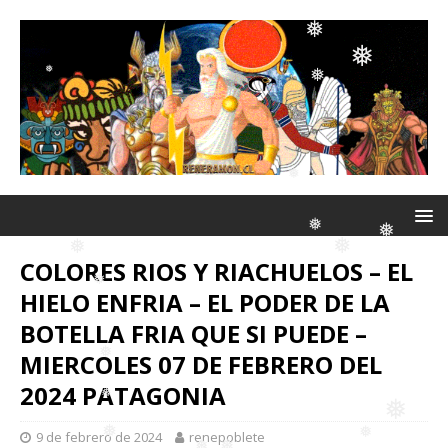
❅
❅
❅
❅
❅
❅
❅
❅
❅
COLORES RIOS Y RIACHUELOS – EL
HIELO ENFRIA – EL PODER DE LA
❅
BOTELLA FRIA QUE SI PUEDE –
❅
❅
❅
MIERCOLES 07 DE FEBRERO DEL
❅
2024 PATAGONIA
❅
9 de febrero de 2024
renepoblete