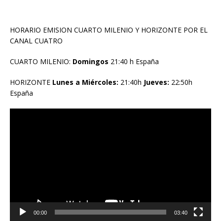
HORARIO EMISION CUARTO MILENIO Y HORIZONTE POR EL
CANAL CUATRO
CUARTO MILENIO:
Domingos
21:40 h España
HORIZONTE
Lunes a Miércoles:
21:40h
Jueves:
22:50h
España
Reproductor
de
vídeo
00:00
03:40