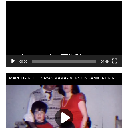
Reproductor
de
vídeo
00:00
04:49