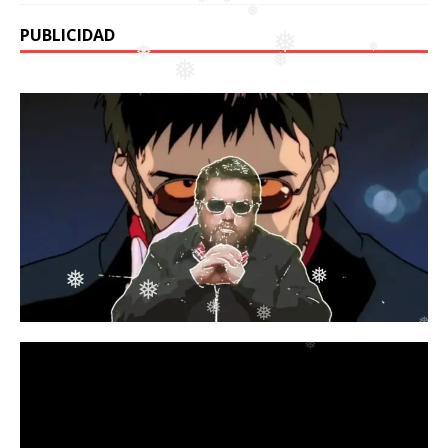
PUBLICIDAD
❅
❅
❅
❅
❅
❅
❅
❅
❅
❅
❅
❅
❅