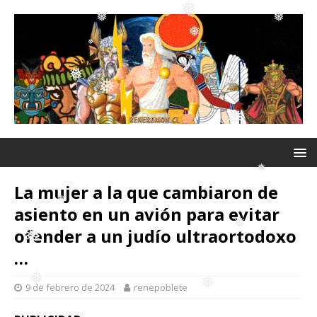
❅
❅
❅
❅
❅
❅
❅
❅
❅
❅
❅
❅
❅
❅
❅
❅
La mujer a la que cambiaron de
❅
asiento en un avión para evitar
❅
ofender a un judío ultraortodoxo
…
❅
❅
❅
9 de febrero de 2024
renepoblete