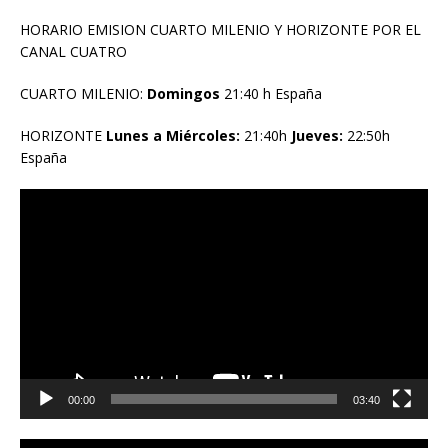
HORARIO EMISION CUARTO MILENIO Y HORIZONTE POR EL
CANAL CUATRO
CUARTO MILENIO:
Domingos
21:40 h España
HORIZONTE
Lunes a Miércoles:
21:40h
Jueves:
22:50h
España
Reproductor
de
vídeo
00:00
03:40