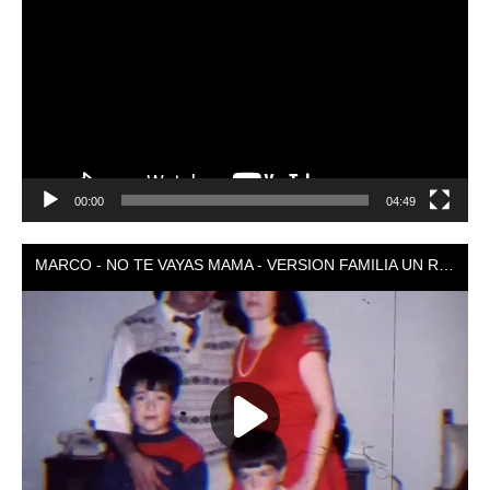
de
vídeo
00:00
04:49