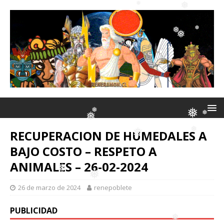
❅
❅
❅
❅
❅
❅
❅
❅
❅
❅
❅
❅
❅
❅
RECUPERACION DE HUMEDALES A
❅
BAJO COSTO – RESPETO A
❅
❅
ANIMALES – 26-02-2024
❅
❅
❅
26 de marzo de 2024
renepoblete
❅
❅
PUBLICIDAD