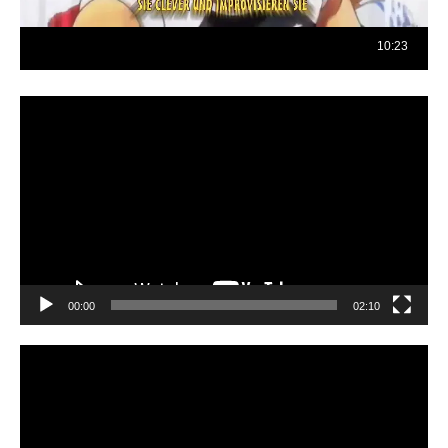
Reproductor
de
vídeo
00:00
02:10