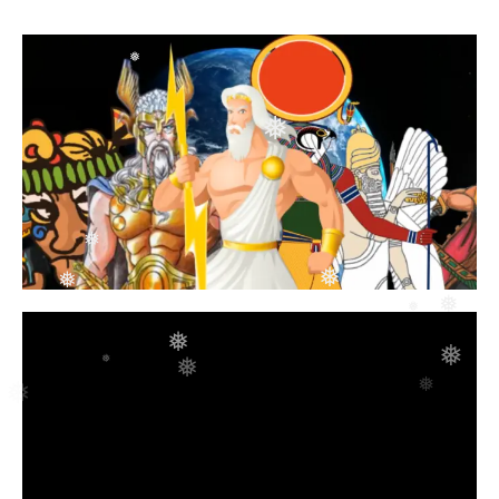
❅
❅
❅
❅
❅
❅