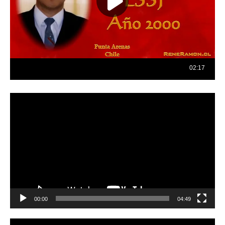
Reproductor
de
vídeo
00:00
04:49