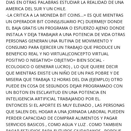
DIAS EN OTRAS PALABRAS ESTUDIAR LA REALIDAD DE UNA
AMERICA DEL SUR Y UN CHILE.
-LA CRITICA A LA MONEDA BIT COINS....= ES QUE MIENTRAS
UN OPERADOR BIT COINS(USUARIO PC) DUERME(Y DONDE
EL BAJA GRATIS UN PROGRAMA O ESFUERZO AJENO DONDE
INSTALA Y DEJA TRABAJAR A UNA POTENCIA DE VIDA OTRAS
PERSONAS GENERAN UNA RUTINA DE MOVIMIENTO Y
CONSUMO PARA EJERCER UN TRABAJO QUE PRODUCE UN
BENEFICIO REAL Y NO VIRTUAL(CONCEPTO VIRTUAL
POSITIVO O NEGATIVO= OBJETIVO= BIEN SOCIAL -
ECOLOGICO O GENERAR LUCRO) , LO QUE QUIERE DECIR
QUE MIENTRAS EXISTE UN NIÑO DE UN PAIS POBRE Y DE
MISERIA QUE TRABAJA 12 HORAS DEL DIA (EJEMPLO) OTRO
PUEDE EN COSA DE SEGUNDOS DEJAR PROGRAMADO CON
UN BOTON EN ESCLAVITUD EN UNA POTENCIA EN
INTELIGENCIA ARTIFICIAL TRABAJANDO POR EL.
ENTONCES SI EL APORTE ES MUY ELEVADO , LAS PERSONAS
QUE SALEN DEL HOGAR A UNA JORNADA LABORAL PUEDEN
PERDER CAPACIDAD DE COMPRAR ALIMENTOS Y PAGAR
SERVICIOS BASICOS , COMO AGUA Y LUZ . COMO TAMBIEN
PAGAR ESTUDIOS PARA FUTUROS CIUDADANOS . PORQUE