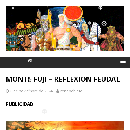
❅
❅
❅
❅
❅
❅
❅
❅
❅
MONTE FUJI – REFLEXION FEUDAL
❅
❅
❅
8 de noviembre de 2024
renepoblete
PUBLICIDAD
❅
❅
❅