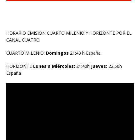
HORARIO EMISION CUARTO MILENIO Y HORIZONTE POR EL
CANAL CUATRO
CUARTO MILENIO:
Domingos
21:40 h España
HORIZONTE
Lunes a Miércoles:
21:40h
Jueves:
22:50h
España
Reproductor
de
vídeo