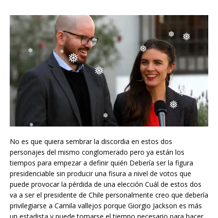
❅
❅
❅
❅
❅
❅
❅
❅
❅
❅
❅
❅
No es que quiera sembrar la discordia en estos dos
personajes del mismo conglomerado pero ya están los
❅
tiempos para empezar a definir quién Debería ser la figura
❅
presidenciable sin producir una fisura a nivel de votos que
puede provocar la pérdida de una elección Cuál de estos dos
va a ser el presidente de Chile personalmente creo que debería
privilegiarse a Camila vallejos porque Giorgio Jackson es más
un estadista y puede tomarse el tiempo necesario para hacer