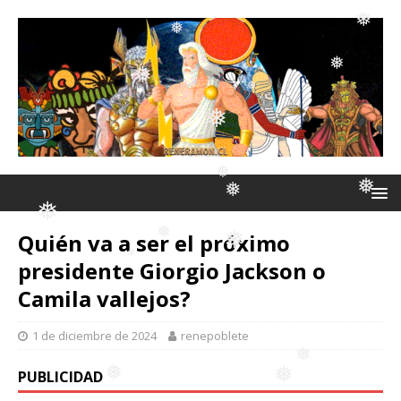
❅
❅
❅
❅
❅
❅
❅
❅
❅
Quién va a ser el próximo
❅
❅
presidente Giorgio Jackson o
❅
Camila vallejos?
❅
❅
❅
1 de diciembre de 2024
renepoblete
❅
PUBLICIDAD