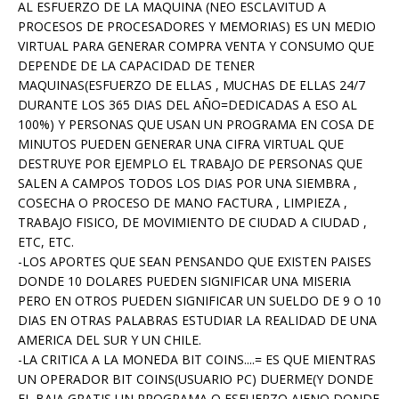
AL ESFUERZO DE LA MAQUINA (NEO ESCLAVITUD A
PROCESOS DE PROCESADORES Y MEMORIAS) ES UN MEDIO
VIRTUAL PARA GENERAR COMPRA VENTA Y CONSUMO QUE
DEPENDE DE LA CAPACIDAD DE TENER
MAQUINAS(ESFUERZO DE ELLAS , MUCHAS DE ELLAS 24/7
DURANTE LOS 365 DIAS DEL AÑO=DEDICADAS A ESO AL
100%) Y PERSONAS QUE USAN UN PROGRAMA EN COSA DE
MINUTOS PUEDEN GENERAR UNA CIFRA VIRTUAL QUE
DESTRUYE POR EJEMPLO EL TRABAJO DE PERSONAS QUE
SALEN A CAMPOS TODOS LOS DIAS POR UNA SIEMBRA ,
COSECHA O PROCESO DE MANO FACTURA , LIMPIEZA ,
TRABAJO FISICO, DE MOVIMIENTO DE CIUDAD A CIUDAD ,
ETC, ETC.
-LOS APORTES QUE SEAN PENSANDO QUE EXISTEN PAISES
DONDE 10 DOLARES PUEDEN SIGNIFICAR UNA MISERIA
PERO EN OTROS PUEDEN SIGNIFICAR UN SUELDO DE 9 O 10
DIAS EN OTRAS PALABRAS ESTUDIAR LA REALIDAD DE UNA
AMERICA DEL SUR Y UN CHILE.
-LA CRITICA A LA MONEDA BIT COINS....= ES QUE MIENTRAS
UN OPERADOR BIT COINS(USUARIO PC) DUERME(Y DONDE
EL BAJA GRATIS UN PROGRAMA O ESFUERZO AJENO DONDE