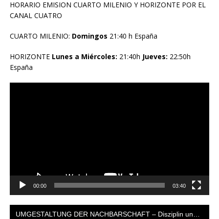
HORARIO EMISION CUARTO MILENIO Y HORIZONTE POR EL
CANAL CUATRO
CUARTO MILENIO:
Domingos
21:40 h España
HORIZONTE
Lunes a Miércoles:
21:40h
Jueves:
22:50h
España
Reproductor
de
vídeo
00:00
03:40