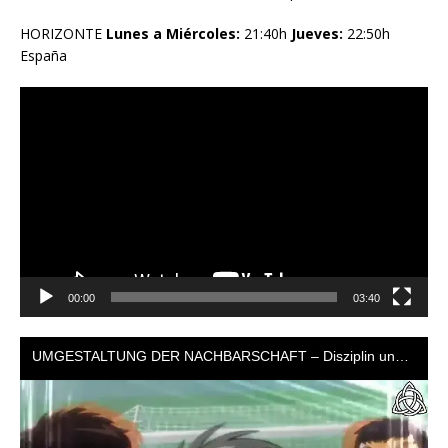
HORIZONTE
Lunes a Miércoles:
21:40h
Jueves:
22:50h
España
Reproductor
de
vídeo
00:00
03:40