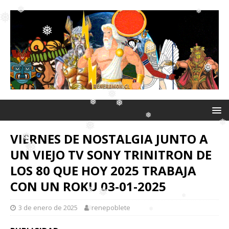
❅
❅
❅
❅
❅
❅
❅
❅
VIERNES DE NOSTALGIA JUNTO A
❅
❅
❅
UN VIEJO TV SONY TRINITRON DE
❅
LOS 80 QUE HOY 2025 TRABAJA
❅
CON UN ROKU 03-01-2025
❅
❅
❅
❅
3 de enero de 2025
renepoblete