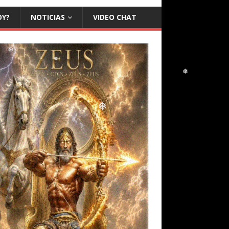
OY?
NOTICIAS
VIDEO CHAT
❅
❅
❅
❅
❅