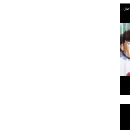
Repr
de
vídeo