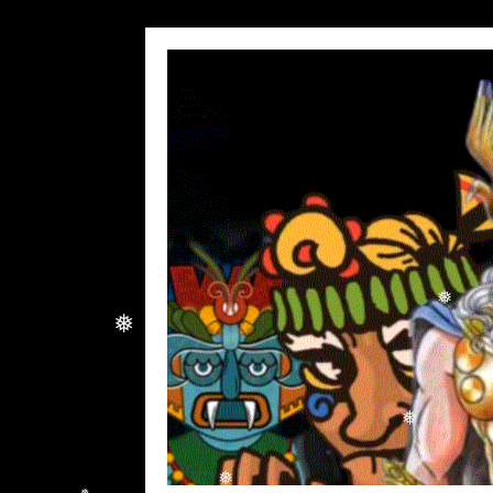
❅
❅
❅
❅
❅
❅