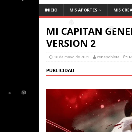
INICIO
MIS APORTES
MIS CRE
❅
MI CAPITAN GENE
❅
❅
VERSION 2
❅
16 de mayo de 2025
renepoblete
M
PUBLICIDAD