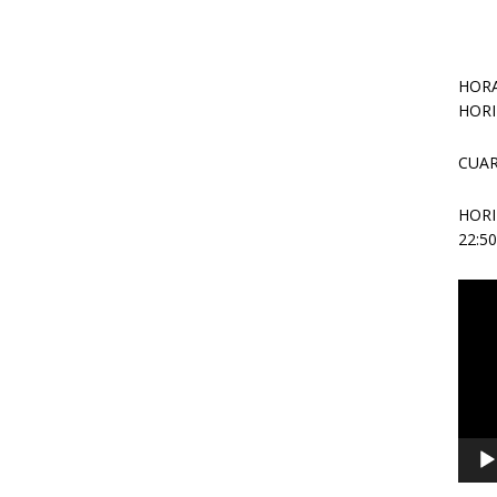
HORA
HORI
CUAR
HOR
22:5
Repr
de
vídeo