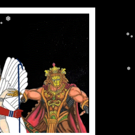
❅
❅
❅
❅
❅