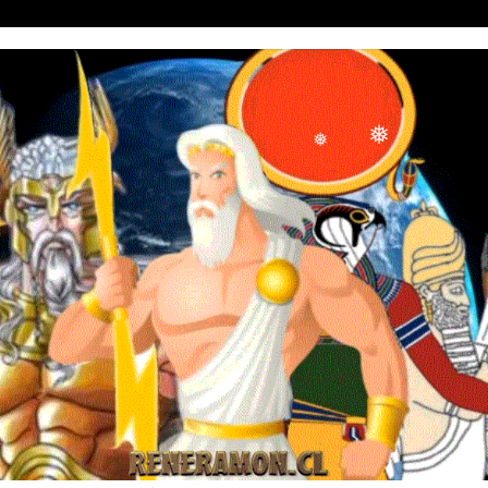
❅
❅
❅