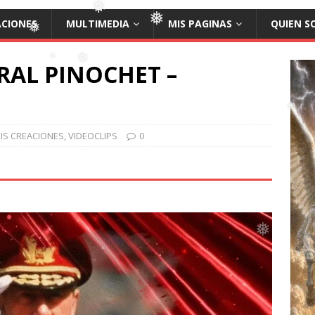
ACIONES
MULTIMEDIA
MIS PAGINAS
QUIEN S
❅
RAL PINOCHET –
❅
❅
❅
❅
IS CREACIONES
,
VIDEOCLIPS
0
❅