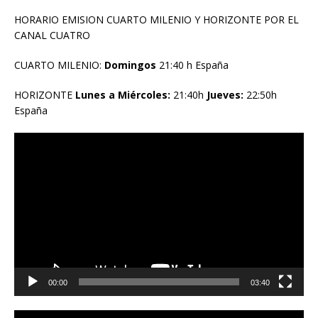
HORARIO EMISION CUARTO MILENIO Y HORIZONTE POR EL
CANAL CUATRO
CUARTO MILENIO:
Domingos
21:40 h España
HORIZONTE
Lunes a Miércoles:
21:40h
Jueves:
22:50h
España
Reproductor
de
vídeo
00:00
03:40