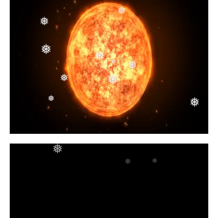
❅
❅
❅
❅
❅
❅
❅
❅
❅
❅
❅
❅