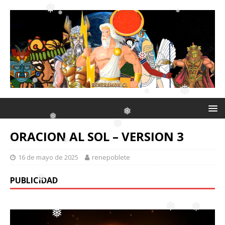
❅
❅
❅
❅
❅
❅
❅
❅
❅
❅
❅
ORACION AL SOL – VERSION 3
❅
❅
16 de mayo de 2025
renepoblete
❅
PUBLICIDAD
❅
❅
❅