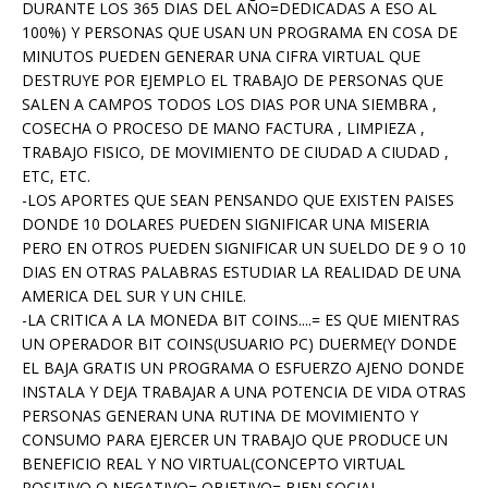
DURANTE LOS 365 DIAS DEL AÑO=DEDICADAS A ESO AL
100%) Y PERSONAS QUE USAN UN PROGRAMA EN COSA DE
MINUTOS PUEDEN GENERAR UNA CIFRA VIRTUAL QUE
DESTRUYE POR EJEMPLO EL TRABAJO DE PERSONAS QUE
SALEN A CAMPOS TODOS LOS DIAS POR UNA SIEMBRA ,
COSECHA O PROCESO DE MANO FACTURA , LIMPIEZA ,
TRABAJO FISICO, DE MOVIMIENTO DE CIUDAD A CIUDAD ,
ETC, ETC.
-LOS APORTES QUE SEAN PENSANDO QUE EXISTEN PAISES
DONDE 10 DOLARES PUEDEN SIGNIFICAR UNA MISERIA
PERO EN OTROS PUEDEN SIGNIFICAR UN SUELDO DE 9 O 10
DIAS EN OTRAS PALABRAS ESTUDIAR LA REALIDAD DE UNA
AMERICA DEL SUR Y UN CHILE.
-LA CRITICA A LA MONEDA BIT COINS....= ES QUE MIENTRAS
UN OPERADOR BIT COINS(USUARIO PC) DUERME(Y DONDE
EL BAJA GRATIS UN PROGRAMA O ESFUERZO AJENO DONDE
INSTALA Y DEJA TRABAJAR A UNA POTENCIA DE VIDA OTRAS
PERSONAS GENERAN UNA RUTINA DE MOVIMIENTO Y
CONSUMO PARA EJERCER UN TRABAJO QUE PRODUCE UN
BENEFICIO REAL Y NO VIRTUAL(CONCEPTO VIRTUAL
POSITIVO O NEGATIVO= OBJETIVO= BIEN SOCIAL -