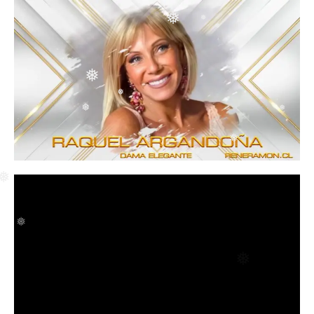
❅
❅
❅
❅
❅
❅
❅
❅
❅
❅
❅
❅
❅
❅
❅
❅
❅