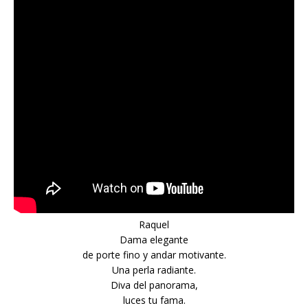
Raquel
Dama elegante
de porte fino y andar motivante.
Una perla radiante.
Diva del panorama,
luces tu fama.