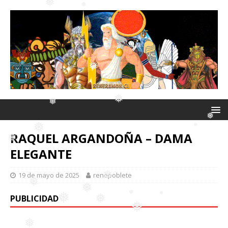
❅
❅
❅
❅
❅
❅
RAQUEL ARGANDOÑA – DAMA
❅
❅
ELEGANTE
❅
❅
19 de mayo de 2025
renepoblete
❅
❅
PUBLICIDAD
❅