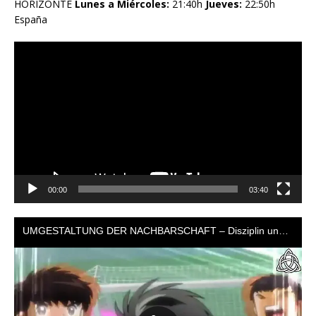
HORIZONTE
Lunes a Miércoles:
21:40h
Jueves:
22:50h
España
Reproductor
de
vídeo
00:00
03:40