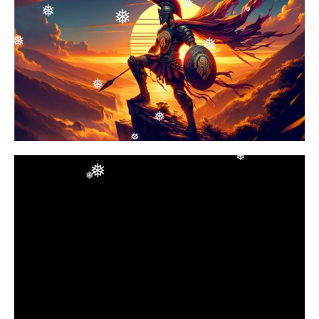
❅
❅
❅
❅
❅
❅
❅
❅
❅
❅
❅
❅
❅
❅
❅
❅
❅
❅
❅