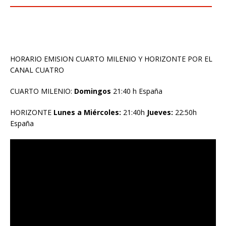
HORARIO EMISION CUARTO MILENIO Y HORIZONTE POR EL
CANAL CUATRO
CUARTO MILENIO:
Domingos
21:40 h España
HORIZONTE
Lunes a Miércoles:
21:40h
Jueves:
22:50h
España
Reproductor
de
vídeo