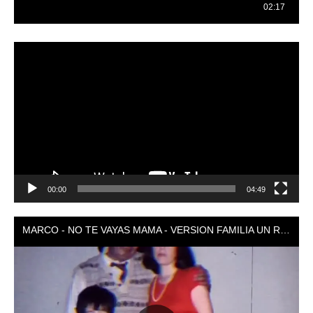
Reproductor
de
vídeo
00:00
04:49