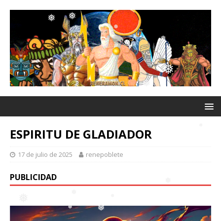
❅
❅
❅
❅
❅
❅
❅
ESPIRITU DE GLADIADOR
17 de julio de 2025
renepoblete
PUBLICIDAD
❅
❅