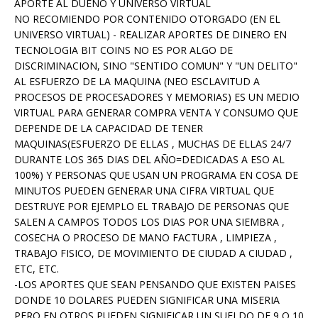
APORTE AL DUEÑO Y UNIVERSO VIRTUAL
NO RECOMIENDO POR CONTENIDO OTORGADO (EN EL
UNIVERSO VIRTUAL) - REALIZAR APORTES DE DINERO EN
TECNOLOGIA BIT COINS NO ES POR ALGO DE
DISCRIMINACION, SINO "SENTIDO COMUN" Y "UN DELITO"
AL ESFUERZO DE LA MAQUINA (NEO ESCLAVITUD A
PROCESOS DE PROCESADORES Y MEMORIAS) ES UN MEDIO
VIRTUAL PARA GENERAR COMPRA VENTA Y CONSUMO QUE
DEPENDE DE LA CAPACIDAD DE TENER
MAQUINAS(ESFUERZO DE ELLAS , MUCHAS DE ELLAS 24/7
DURANTE LOS 365 DIAS DEL AÑO=DEDICADAS A ESO AL
100%) Y PERSONAS QUE USAN UN PROGRAMA EN COSA DE
MINUTOS PUEDEN GENERAR UNA CIFRA VIRTUAL QUE
DESTRUYE POR EJEMPLO EL TRABAJO DE PERSONAS QUE
SALEN A CAMPOS TODOS LOS DIAS POR UNA SIEMBRA ,
COSECHA O PROCESO DE MANO FACTURA , LIMPIEZA ,
TRABAJO FISICO, DE MOVIMIENTO DE CIUDAD A CIUDAD ,
ETC, ETC.
-LOS APORTES QUE SEAN PENSANDO QUE EXISTEN PAISES
DONDE 10 DOLARES PUEDEN SIGNIFICAR UNA MISERIA
PERO EN OTROS PUEDEN SIGNIFICAR UN SUELDO DE 9 O 10