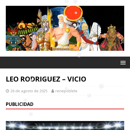
❅
❅
❅
❅
❅
❅
❅
❅
❅
❅
❅
❅
❅
❅
❅
LEO RODRIGUEZ – VICIO
26 de agosto de 2025
renepoblete
PUBLICIDAD
❅
❅
❅
❅
❅