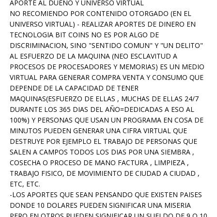
APORTE AL DUEÑO Y UNIVERSO VIRTUAL
NO RECOMIENDO POR CONTENIDO OTORGADO (EN EL
UNIVERSO VIRTUAL) - REALIZAR APORTES DE DINERO EN
TECNOLOGIA BIT COINS NO ES POR ALGO DE
DISCRIMINACION, SINO "SENTIDO COMUN" Y "UN DELITO"
AL ESFUERZO DE LA MAQUINA (NEO ESCLAVITUD A
PROCESOS DE PROCESADORES Y MEMORIAS) ES UN MEDIO
VIRTUAL PARA GENERAR COMPRA VENTA Y CONSUMO QUE
DEPENDE DE LA CAPACIDAD DE TENER
MAQUINAS(ESFUERZO DE ELLAS , MUCHAS DE ELLAS 24/7
DURANTE LOS 365 DIAS DEL AÑO=DEDICADAS A ESO AL
100%) Y PERSONAS QUE USAN UN PROGRAMA EN COSA DE
MINUTOS PUEDEN GENERAR UNA CIFRA VIRTUAL QUE
DESTRUYE POR EJEMPLO EL TRABAJO DE PERSONAS QUE
SALEN A CAMPOS TODOS LOS DIAS POR UNA SIEMBRA ,
COSECHA O PROCESO DE MANO FACTURA , LIMPIEZA ,
TRABAJO FISICO, DE MOVIMIENTO DE CIUDAD A CIUDAD ,
ETC, ETC.
-LOS APORTES QUE SEAN PENSANDO QUE EXISTEN PAISES
DONDE 10 DOLARES PUEDEN SIGNIFICAR UNA MISERIA
PERO EN OTROS PUEDEN SIGNIFICAR UN SUELDO DE 9 O 10