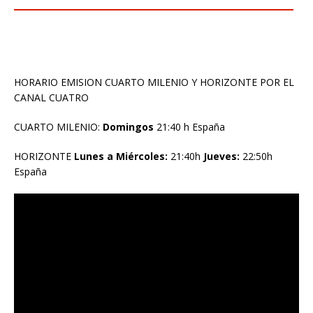
HORARIO EMISION CUARTO MILENIO Y HORIZONTE POR EL
CANAL CUATRO
CUARTO MILENIO:
Domingos
21:40 h España
HORIZONTE
Lunes a Miércoles:
21:40h
Jueves:
22:50h
España
Reproductor
de
vídeo