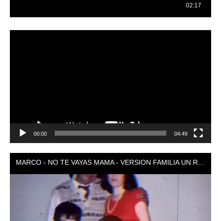
Reproductor
de
vídeo
00:00
04:49