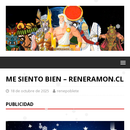
❅
❅
❅
❅
❅
❅
❅
ME SIENTO BIEN – RENERAMON.CL
❅
❅
18 de octubre de 2025
renepoblete
❅
PUBLICIDAD
❅
❅