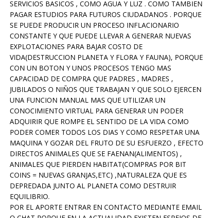
SERVICIOS BASICOS , COMO AGUA Y LUZ . COMO TAMBIEN
PAGAR ESTUDIOS PARA FUTUROS CIUDADANOS . PORQUE
SE PUEDE PRODUCIR UN PROCESO INFLACIONARIO
CONSTANTE Y QUE PUEDE LLEVAR A GENERAR NUEVAS
EXPLOTACIONES PARA BAJAR COSTO DE
VIDA(DESTRUCCION PLANETA Y FLORA Y FAUNA), PORQUE
CON UN BOTON Y UNOS PROCESOS TENGO MAS
CAPACIDAD DE COMPRA QUE PADRES , MADRES ,
JUBILADOS O NIÑOS QUE TRABAJAN Y QUE SOLO EJERCEN
UNA FUNCION MANUAL MAS QUE UTILIZAR UN
CONOCIMIENTO VIRTUAL PARA GENERAR UN PODER
ADQUIRIR QUE ROMPE EL SENTIDO DE LA VIDA COMO
PODER COMER TODOS LOS DIAS Y COMO RESPETAR UNA
MAQUINA Y GOZAR DEL FRUTO DE SU ESFUERZO , EFECTO
DIRECTOS ANIMALES QUE SE FAENAN(ALIMENTOS) ,
ANIMALES QUE PIERDEN HABITAT(COMPRAS POR BIT
COINS = NUEVAS GRANJAS,ETC) ,NATURALEZA QUE ES
DEPREDADA JUNTO AL PLANETA COMO DESTRUIR
EQUILIBRIO.
POR EL APORTE ENTRAR EN CONTACTO MEDIANTE EMAIL
O CHAT PORQUE EN LA ACTUALIDAD EXISTEN ESPEJOS DE