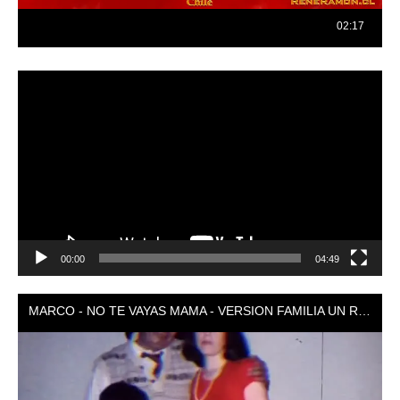
Reproductor
de
vídeo
00:00
04:49