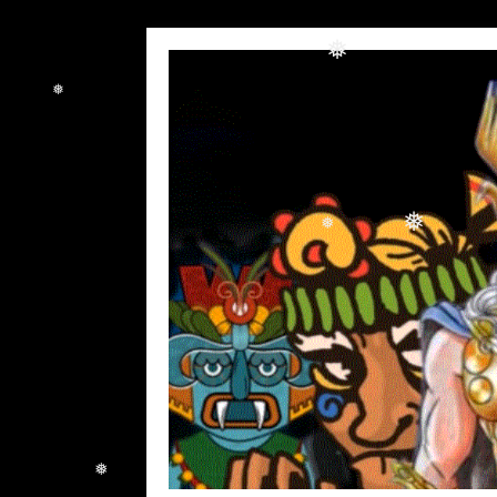
❅
❅
❅
❅