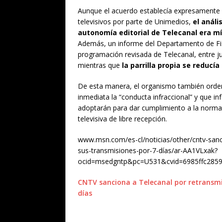
Aunque el acuerdo establecía expresamente q
televisivos por parte de Unimedios,
el análi
autonomía editorial de Telecanal era m
Además, un informe del Departamento de Fis
programación revisada de Telecanal, entre j
mientras que
la parrilla propia se reducí
De esta manera, el organismo también orden
inmediata la “conducta infraccional” y que in
adoptarán para dar cumplimiento a la normati
televisiva de libre recepción.
www.msn.com/es-cl/noticias/other/cntv-sanci
sus-transmisiones-por-7-días/ar-AA1VLxak?
ocid=msedgntp&pc=U531&cvid=6985ffc285
CNTV sanciona a Telecanal por retransmi
días