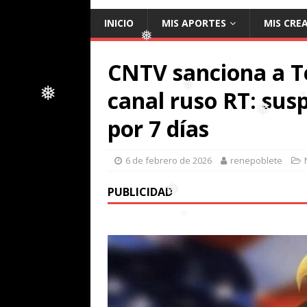
❅
INICIO
MIS APORTES
MIS CRE
CNTV sanciona a Te
❅
canal ruso RT: sus
❅
por 7 días
❅
❅
❅
6 de febrero de 2026
renepoblete
PUBLICIDAD
❅