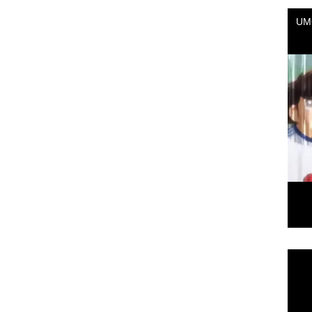
Repr
de
vídeo