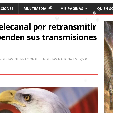
ACIONES
MULTIMEDIA
MIS PAGINAS
QUIEN S
❅
lecanal por retransmitir
❅
❅
❅
penden sus transmisiones
❅
❅
NOTICIAS INTERNACIONALES
,
NOTICIAS NACIONALES
0