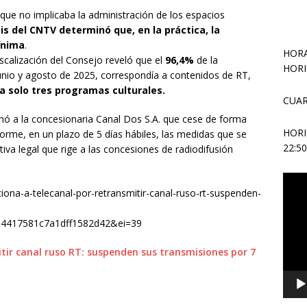
ue no implicaba la administración de los espacios
sis del CNTV determinó que, en la práctica, la
ínima
.
HORA
calización del Consejo reveló que el
96,4%
de la
HORI
unio y agosto de 2025, correspondía a contenidos de RT,
a a solo tres programas culturales.
CUAR
ó a la concesionaria Canal Dos S.A. que cese de forma
HOR
forme, en un plazo de 5 días hábiles, las medidas que se
22:5
va legal que rige a las concesiones de radiodifusión
Repr
ona-a-telecanal-por-retransmitir-canal-ruso-rt-suspenden-
de
vídeo
94417581c7a1dff1582d42&ei=39
tir canal ruso RT: suspenden sus transmisiones por 7