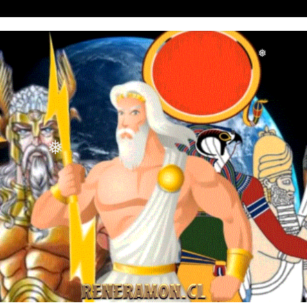
❅
❅
❅