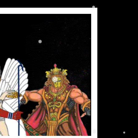
❅
❅
❅
❅