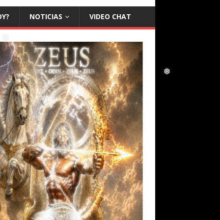
❅
OY?
NOTICIAS
VIDEO CHAT
❅
❅
❅