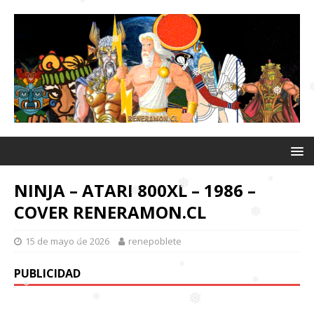
❅
❅
❅
❅
❅
❅
❅
NINJA – ATARI 800XL – 1986 –
COVER RENERAMON.CL
❅
❅
15 de mayo de 2026
renepoblete
❅
❅
PUBLICIDAD