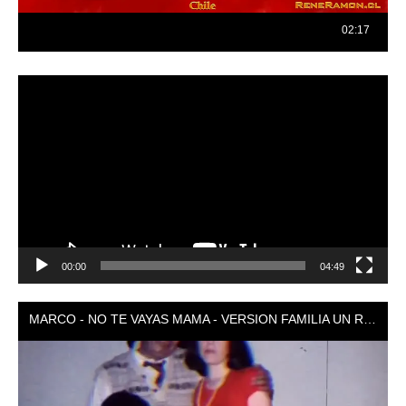
Reproductor
de
vídeo
00:00
04:49