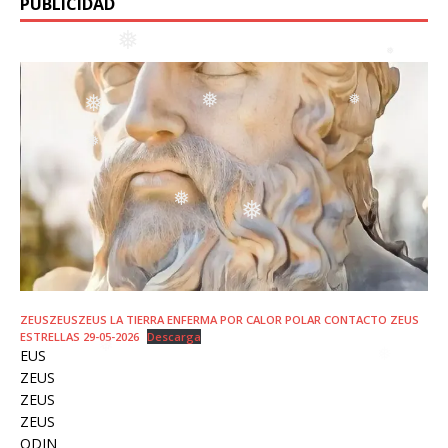
❅
PUBLICIDAD
❅
❅
❅
❅
❅
❅
❅
❅
❅
❅
❅
❅
❅
❅
ZEUSZEUSZEUS LA TIERRA ENFERMA POR CALOR POLAR CONTACTO ZEUS
❅
ESTRELLAS 29-05-2026
Descarga
EUS
ZEUS
ZEUS
ZEUS
ODIN