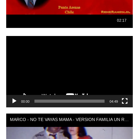
Reproductor
de
vídeo
00:00
04:49