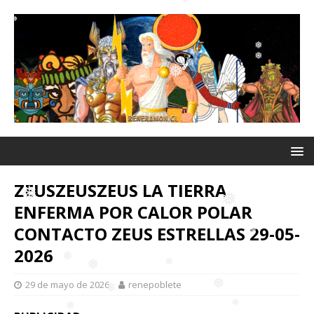
❅
❅
❅
❅
❅
❅
❅
❅
❅
❅
❅
ZEUSZEUSZEUS LA TIERRA
ENFERMA POR CALOR POLAR
CONTACTO ZEUS ESTRELLAS 29-05-
❅
❅
2026
❅
29 de mayo de 2026
renepoblete