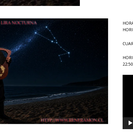
HORA
HORI
CUAR
HOR
22:5
Repr
de
vídeo