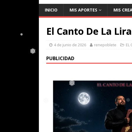
INICIO
MIS APORTES
MIS CRE
El Canto De La Lir
4 de junio de 2026
renepoblete
EL 
❅
PUBLICIDAD
❅
❅