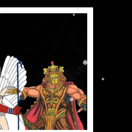
❅
❅
❅
❅
❅
❅