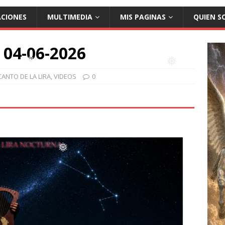
ACIONES
MULTIMEDIA
MIS PAGINAS
QUIEN S
a 04-06-2026
❅
❅
CANTO DE LA LIRA
,
VIDEOS
0
❅
❅
❅