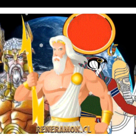
❅
❅
❅
❅
❅
❅
❅
❅
❅
❅
❅