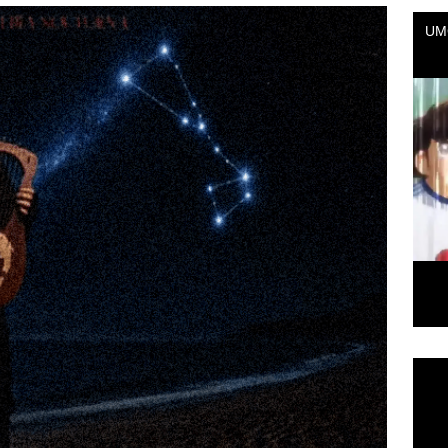
Repr
de
vídeo