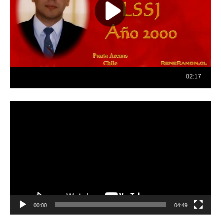
Reproductor
de
vídeo
00:00
04:49