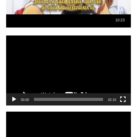
Reproductor
de
vídeo
00:00
02:10