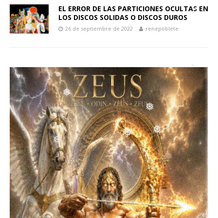
❅
❅
EL ERROR DE LAS PARTICIONES OCULTAS EN
LOS DISCOS SOLIDAS O DISCOS DUROS
❅
26 de septiembre de 2022
renepoblete
❅
❅
❅
❅
❅