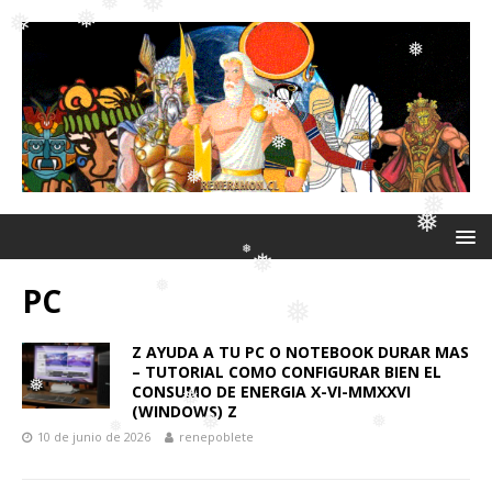
❅
❅
❅
❅
❅
❅
❅
❅
❅
PC
❅
❅
❅
Z AYUDA A TU PC O NOTEBOOK DURAR MAS
❅
– TUTORIAL COMO CONFIGURAR BIEN EL
❅
❅
CONSUMO DE ENERGIA X-VI-MMXXVI
(WINDOWS) Z
10 de junio de 2026
renepoblete
❅