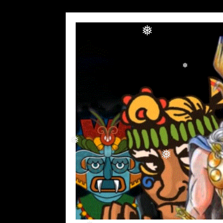
❅
❅
❅
❅
❅