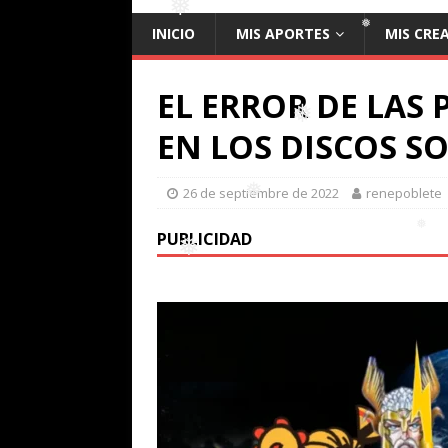
INICIO
MIS APORTES
MIS CRE
❅
❅
EL ERROR DE LAS
EN LOS DISCOS S
❅
26 de septiembre de 2022
renepoblete
❅
PUBLICIDAD
❅
❅