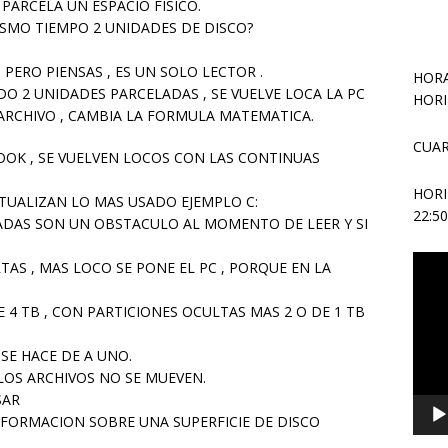
PARCELA UN ESPACIO FISICO.
MO TIEMPO 2 UNIDADES DE DISCO?
PERO PIENSAS , ES UN SOLO LECTOR .
HORA
O 2 UNIDADES PARCELADAS , SE VUELVE LOCA LA PC
HORI
ARCHIVO , CAMBIA LA FORMULA MATEMATICA.
CUAR
OOK , SE VUELVEN LOCOS CON LAS CONTINUAS
N
HOR
TUALIZAN LO MAS USADO EJEMPLO C:
22:5
ADAS SON UN OBSTACULO AL MOMENTO DE LEER Y SI
Repr
TAS , MAS LOCO SE PONE EL PC , PORQUE EN LA
de
vídeo
 4 TB , CON PARTICIONES OCULTAS MAS 2 O DE 1 TB
E HACE DE A UNO.
 LOS ARCHIVOS NO SE MUEVEN.
SAR
INFORMACION SOBRE UNA SUPERFICIE DE DISCO