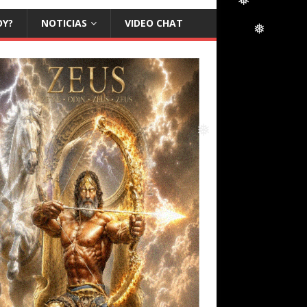
OY?
NOTICIAS
VIDEO CHAT
❅
❅
❅