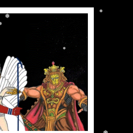
❅
❅
❅
❅