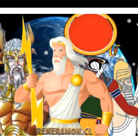
❅
❅
❅
❅
❅
❅