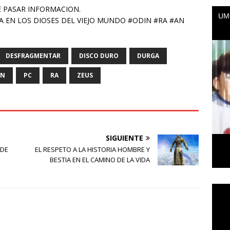
 PASAR INFORMACION.
A EN LOS DIOSES DEL VIEJO MUNDO #ODIN #RA #AN
DESFRAGMENTAR
DISCO DURO
DURGA
IN
PC
RA
ZEUS
SIGUIENTE
 DE
EL RESPETO A LA HISTORIA HOMBRE Y
BESTIA EN EL CAMINO DE LA VIDA
Repr
de
vídeo