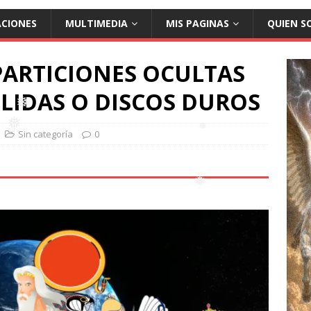
❅
ACIONES
MULTIMEDIA
MIS PAGINAS
QUIEN S
❅
 PARTICIONES OCULTAS
OLIDAS O DISCOS DUROS
Sin categoría
0
❅
❅
❅
❅