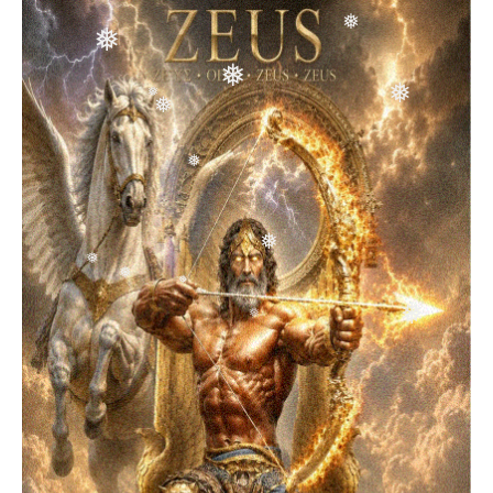
❅
❅
❅
❅
❅
❅
❅
❅
❅
❅
❅
❅