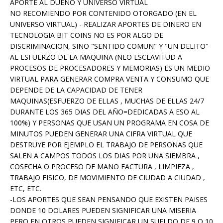
APORTE AL DUEÑO Y UNIVERSO VIRTUAL
NO RECOMIENDO POR CONTENIDO OTORGADO (EN EL
UNIVERSO VIRTUAL) - REALIZAR APORTES DE DINERO EN
TECNOLOGIA BIT COINS NO ES POR ALGO DE
DISCRIMINACION, SINO "SENTIDO COMUN" Y "UN DELITO"
AL ESFUERZO DE LA MAQUINA (NEO ESCLAVITUD A
PROCESOS DE PROCESADORES Y MEMORIAS) ES UN MEDIO
VIRTUAL PARA GENERAR COMPRA VENTA Y CONSUMO QUE
DEPENDE DE LA CAPACIDAD DE TENER
MAQUINAS(ESFUERZO DE ELLAS , MUCHAS DE ELLAS 24/7
DURANTE LOS 365 DIAS DEL AÑO=DEDICADAS A ESO AL
100%) Y PERSONAS QUE USAN UN PROGRAMA EN COSA DE
MINUTOS PUEDEN GENERAR UNA CIFRA VIRTUAL QUE
DESTRUYE POR EJEMPLO EL TRABAJO DE PERSONAS QUE
SALEN A CAMPOS TODOS LOS DIAS POR UNA SIEMBRA ,
COSECHA O PROCESO DE MANO FACTURA , LIMPIEZA ,
TRABAJO FISICO, DE MOVIMIENTO DE CIUDAD A CIUDAD ,
ETC, ETC.
-LOS APORTES QUE SEAN PENSANDO QUE EXISTEN PAISES
DONDE 10 DOLARES PUEDEN SIGNIFICAR UNA MISERIA
PERO EN OTROS PUEDEN SIGNIFICAR UN SUELDO DE 9 O 10