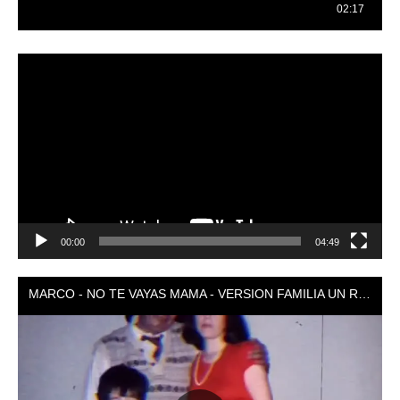
Reproductor
de
vídeo
00:00
04:49