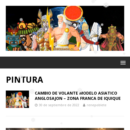
❅
❅
❅
❅
❅
❅
❅
❅
❅
❅
❅
PINTURA
❅
CAMBIO DE VOLANTE MODELO ASIATICO
ANGLOSAJON – ZONA FRANCA DE IQUIQUE
30 de septiembre de 2022
renepoblete
❅
❅
❅