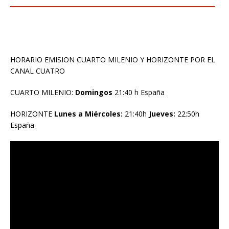
HORARIO EMISION CUARTO MILENIO Y HORIZONTE POR EL
CANAL CUATRO
CUARTO MILENIO:
Domingos
21:40 h España
HORIZONTE
Lunes a Miércoles:
21:40h
Jueves:
22:50h
España
Reproductor
de
vídeo