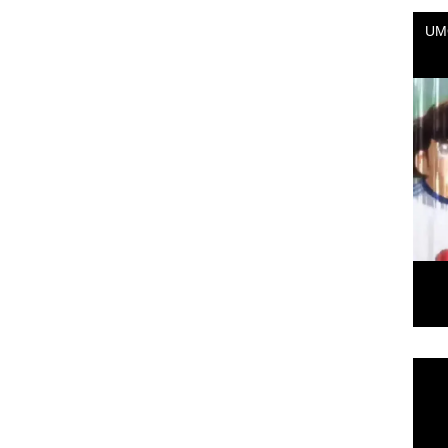
Repr
de
vídeo