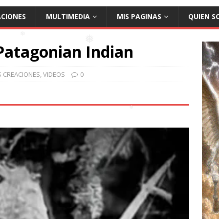
❅
ACIONES
MULTIMEDIA
MIS PAGINAS
QUIEN S
Patagonian Indian
❅
S CREACIONES
,
VIDEOS
0
❅
❅
❅