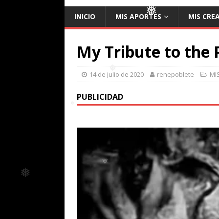
INICIO
MIS APORTES
MIS CRE
❅
❅
My Tribute to the 
14 de julio de 2020
renepoblete
MI
❅
PUBLICIDAD
❅