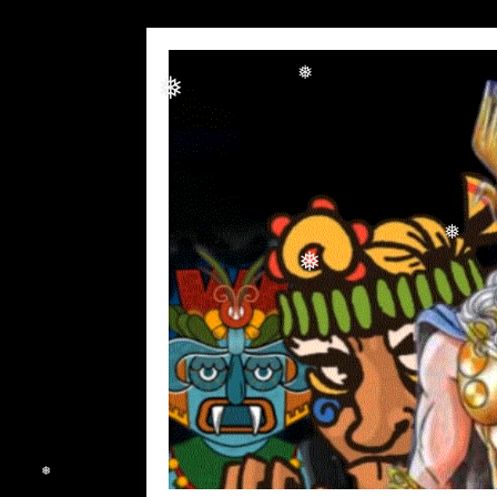
❅
❅
❅
❅
❅