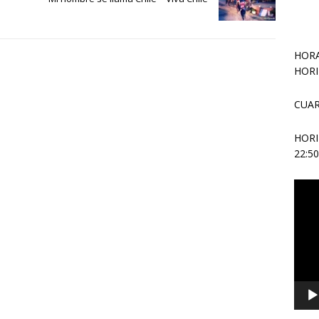
HORA
HORI
CUAR
HOR
22:5
Repr
de
vídeo