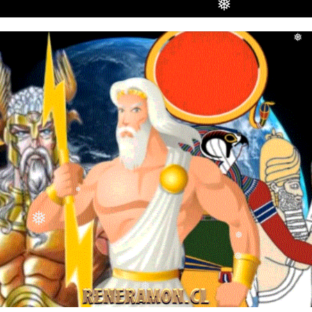
❅
❅
❅
❅
❅
❅
❅