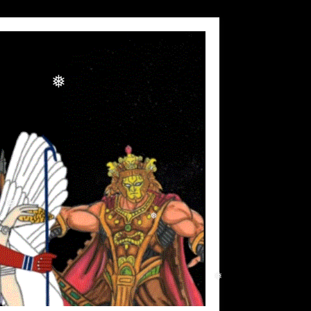
❅
❅
❅
❅
❅
❅