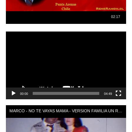
Reproductor
de
vídeo
00:00
04:49