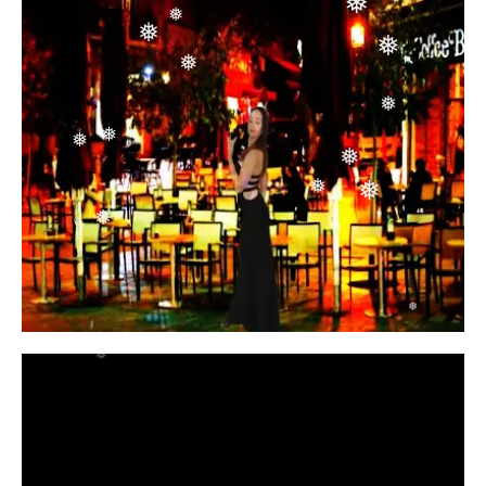
❅
❅
❅
❅
❅
❅
❅
❅
❅
❅
❅
❅
❅
❅
❅
❅