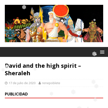
❅
❅
❅
❅
❅
❅
❅
David and the high spirit –
Sheraleh
❅
17 de julio de 2020
renepoblete
❅
❅
❅
PUBLICIDAD
❅
❅
❅