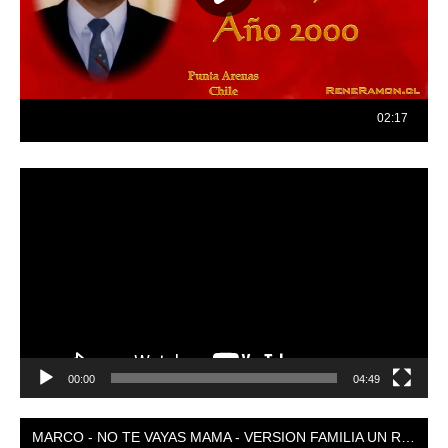
Reproductor
de
vídeo
00:00
04:49