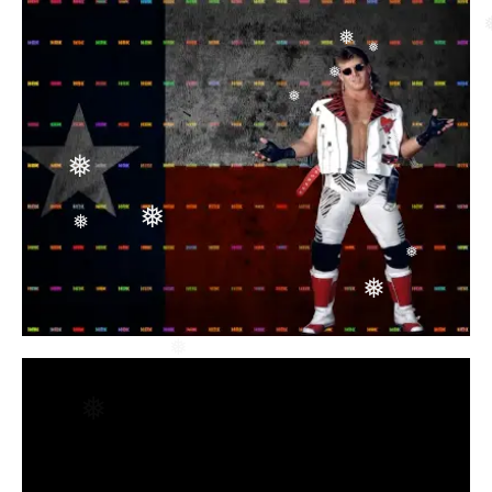
❅
❅
❅
❅
❅
❅
❅
❅
❅
❅
❅