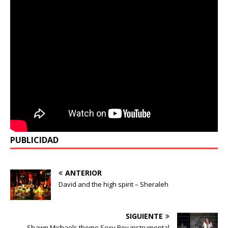
PUBLICIDAD
ANTERIOR
David and the high spirit – Sheraleh
SIGUIENTE
Shawn Michaels theme Sexy Boy instrumental