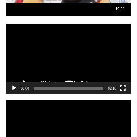
Reproductor
de
vídeo
00:00
02:10