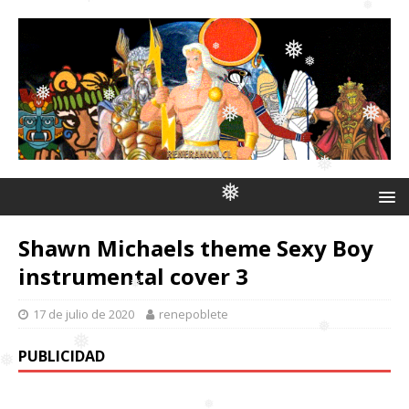
❅
❅
❅
❅
❅
❅
❅
❅
❅
❅
❅
❅
❅
Shawn Michaels theme Sexy Boy
instrumental cover 3
❅
17 de julio de 2020
renepoblete
PUBLICIDAD
❅
❅