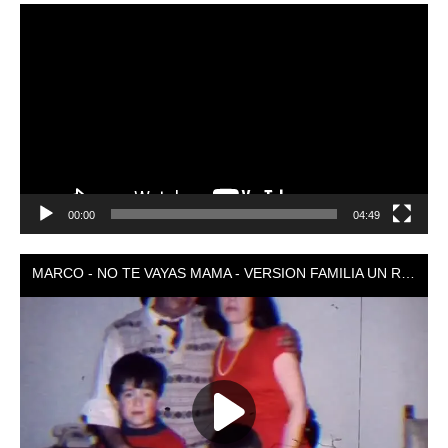
Reproductor
de
vídeo
00:00
04:49