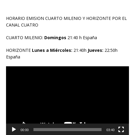
HORARIO EMISION CUARTO MILENIO Y HORIZONTE POR EL
CANAL CUATRO
CUARTO MILENIO:
Domingos
21:40 h España
HORIZONTE
Lunes a Miércoles:
21:40h
Jueves:
22:50h
España
Reproductor
de
vídeo
00:00
03:40