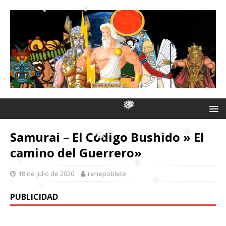
❅
❅
❅
❅
❅
❅
❅
❅
❅
❅
❅
❅
Samurai – El Código Bushido » El
❅
❅
camino del Guerrero»
❅
❅
18 de julio de 2020
renepoblete
PUBLICIDAD
❅
❅
❅