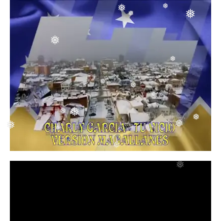
❅
❅
❅
❅
❅
❅
❅
❅
❅
❅
❅
❅
❅
❅
❅