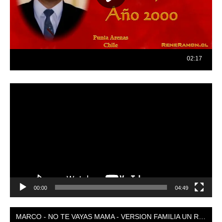
Reproductor
de
vídeo
00:00
04:49