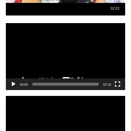
Reproductor
de
vídeo
00:00
02:10