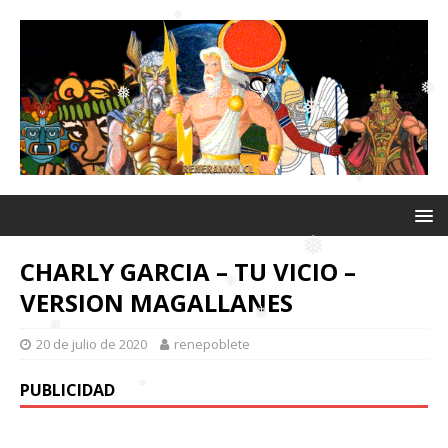
❅
❅
❅
❅
❅
❅
❅
❅
CHARLY GARCIA – TU VICIO –
❅
VERSION MAGALLANES
❅
20 de julio de 2020
renepoblete
❅
❅
PUBLICIDAD
❅
❅