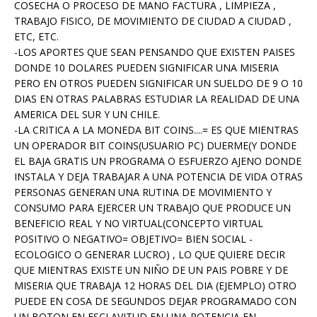
COSECHA O PROCESO DE MANO FACTURA , LIMPIEZA ,
TRABAJO FISICO, DE MOVIMIENTO DE CIUDAD A CIUDAD ,
ETC, ETC.
-LOS APORTES QUE SEAN PENSANDO QUE EXISTEN PAISES
DONDE 10 DOLARES PUEDEN SIGNIFICAR UNA MISERIA
PERO EN OTROS PUEDEN SIGNIFICAR UN SUELDO DE 9 O 10
DIAS EN OTRAS PALABRAS ESTUDIAR LA REALIDAD DE UNA
AMERICA DEL SUR Y UN CHILE.
-LA CRITICA A LA MONEDA BIT COINS....= ES QUE MIENTRAS
UN OPERADOR BIT COINS(USUARIO PC) DUERME(Y DONDE
EL BAJA GRATIS UN PROGRAMA O ESFUERZO AJENO DONDE
INSTALA Y DEJA TRABAJAR A UNA POTENCIA DE VIDA OTRAS
PERSONAS GENERAN UNA RUTINA DE MOVIMIENTO Y
CONSUMO PARA EJERCER UN TRABAJO QUE PRODUCE UN
BENEFICIO REAL Y NO VIRTUAL(CONCEPTO VIRTUAL
POSITIVO O NEGATIVO= OBJETIVO= BIEN SOCIAL -
ECOLOGICO O GENERAR LUCRO) , LO QUE QUIERE DECIR
QUE MIENTRAS EXISTE UN NIÑO DE UN PAIS POBRE Y DE
MISERIA QUE TRABAJA 12 HORAS DEL DIA (EJEMPLO) OTRO
PUEDE EN COSA DE SEGUNDOS DEJAR PROGRAMADO CON
UN BOTON EN ESCLAVITUD EN UNA POTENCIA EN