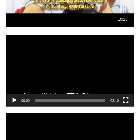
Reproductor
de
vídeo
00:00
02:10