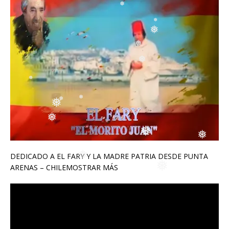
❅
❅
❅
❅
❅
❅
❅
❅
❅
❅
❅
DEDICADO A EL FARY Y LA MADRE PATRIA DESDE PUNTA
❅
ARENAS – CHILEMOSTRAR MÁS
❅
❅