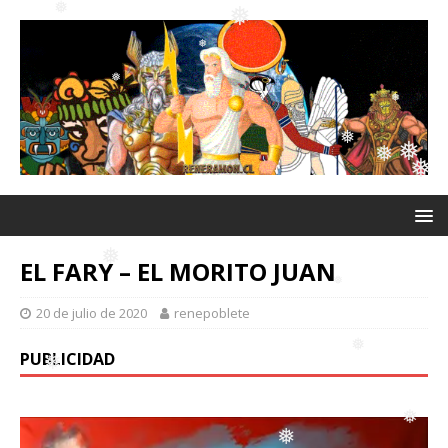
❅
❅
❅
❅
❅
❅
❅
❅
❅
❅
❅
EL FARY – EL MORITO JUAN
20 de julio de 2020
renepoblete
PUBLICIDAD
❅
❅
❅
❅