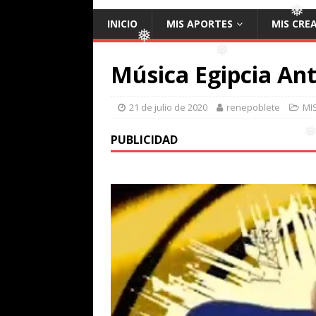
INICIO
MIS APORTES
MIS CRE
❅
❅
Música Egipcia Ant
❅
21 de julio de 2020
renepoblete
MI
❅
PUBLICIDAD
❅