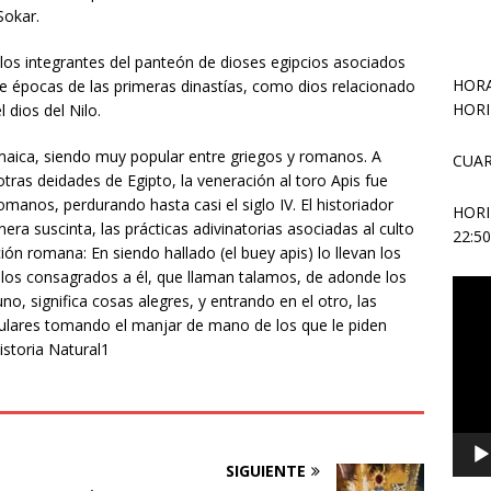
Sokar.
 los integrantes del panteón de dioses egipcios asociados
HORA
e épocas de las primeras dinastías, como dios relacionado
HORI
l dios del Nilo.
emaica, siendo muy popular entre griegos y romanos. A
CUAR
otras deidades de Egipto, la veneración al toro Apis fue
manos, perdurando hasta casi el siglo IV. El historiador
HOR
era suscinta, las prácticas adivinatorias asociadas al culto
22:5
ón romana: En siendo hallado (el buey apis) lo llevan los
los consagrados a él, que llaman talamos, de adonde los
Repr
o, significa cosas alegres, y entrando en el otro, las
de
iculares tomando el manjar de mano de los que le piden
vídeo
istoria Natural1​
SIGUIENTE