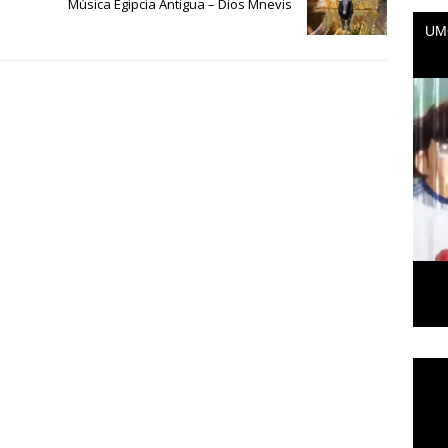
Música Egipcia Antigua – Dios Mnevis
Repr
de
vídeo