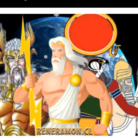
❅
❅
❅
❅
❅