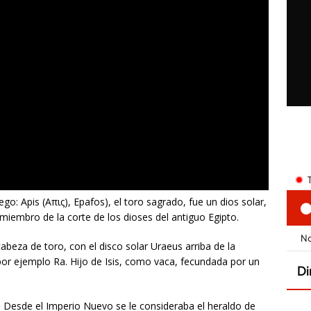
o: Apis (Απις), Epafos), el toro sagrado, fue un dios solar,
, miembro de la corte de los dioses del antiguo Egipto.
eza de toro, con el disco solar Uraeus arriba de la
 por ejemplo Ra. Hijo de Isis, como vaca, fecundada por un
o. Desde el Imperio Nuevo se le consideraba el heraldo de