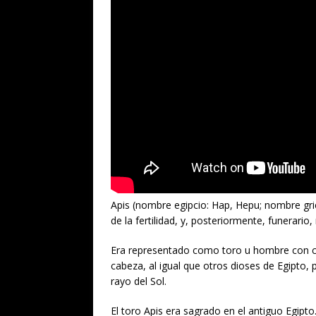
Apis (nombre egipcio: Hap, Hepu; nombre grieg
de la fertilidad, y, posteriormente, funerario
Era representado como toro u hombre con cab
cabeza, al igual que otros dioses de Egipto,
rayo del Sol.
El toro Apis era sagrado en el antiguo Egipt