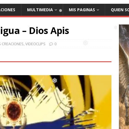
ACIONES
MULTIMEDIA
MIS PAGINAS
QUIEN S
igua – Dios Apis
❅
S CREACIONES
,
VIDEOCLIPS
0
❅
❅
❅