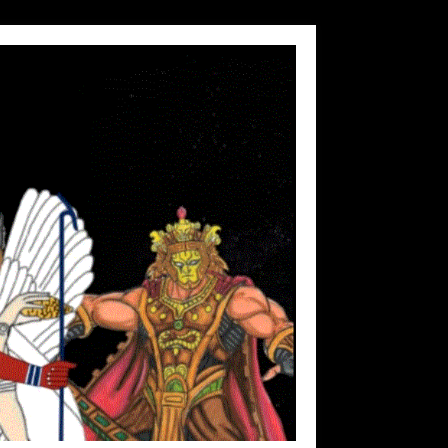
❅
❅
❅