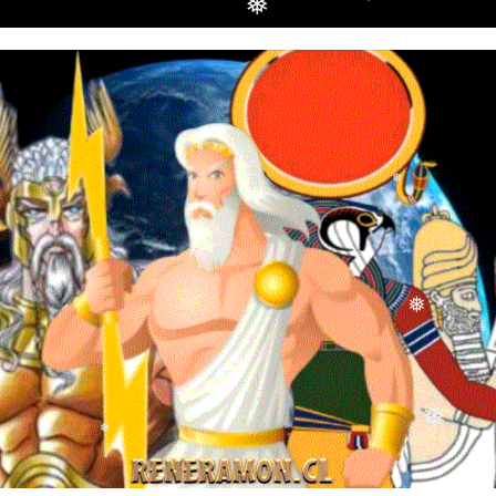
❅
❅
❅
❅
❅
❅
❅