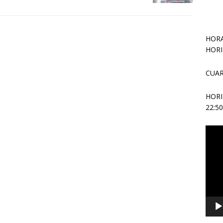
HORA
HORI
CUAR
HOR
22:5
Repr
de
vídeo