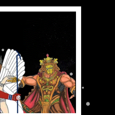
❅
❅
❅