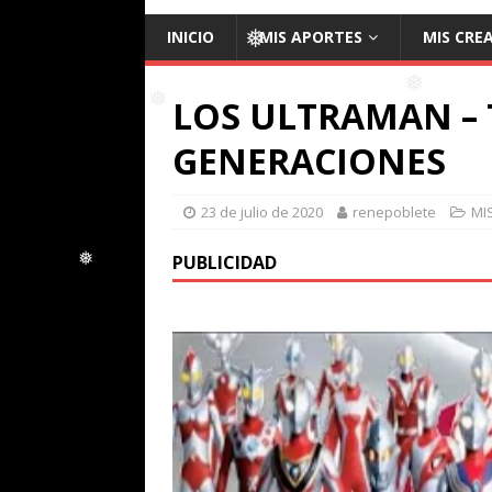
INICIO
MIS APORTES
MIS CRE
❅
LOS ULTRAMAN – 
❅
GENERACIONES
❅
23 de julio de 2020
renepoblete
MI
PUBLICIDAD
❅