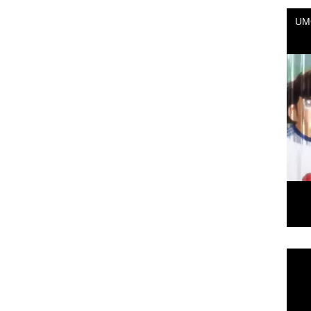
Repr
de
vídeo