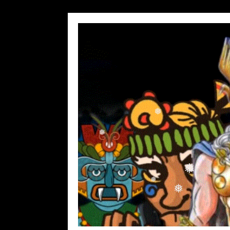
❅
❅
❅
❅
❅
❅
❅