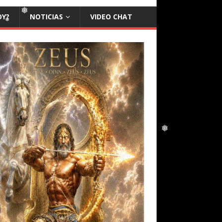
❅
❅
OY?
NOTICIAS
VIDEO CHAT
❅
❅
❅