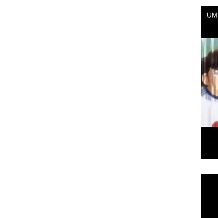
Repr
de
vídeo