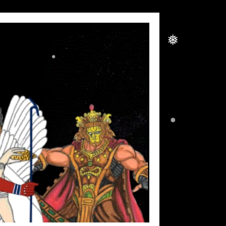
❅
❅
❅
❅