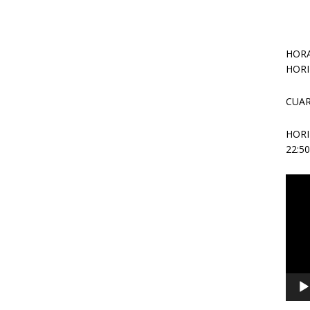
HORA
HORI
CUAR
HOR
22:5
Repr
de
vídeo