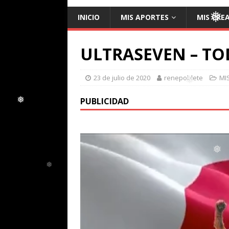
INICIO
MIS APORTES
MIS CRE
❅
ULTRASEVEN – TO
23 de julio de 2020
renepoblete
MI
PUBLICIDAD
❅