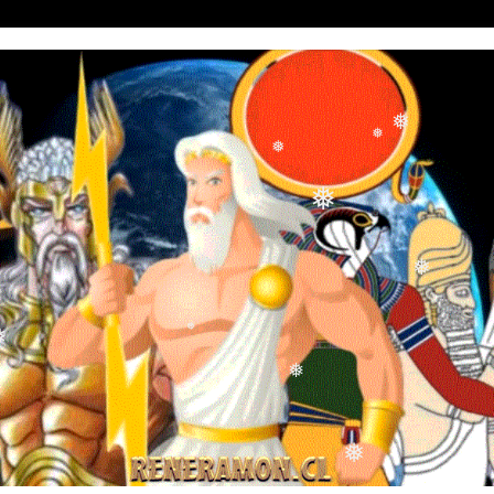
❅
❅
❅
❅
❅
❅
❅
❅
❅
❅