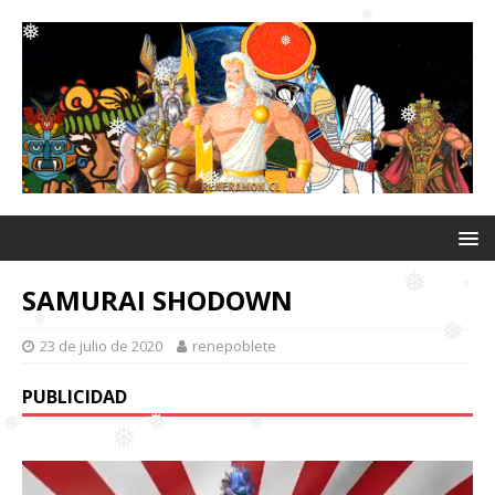
❅
❅
❅
❅
❅
❅
❅
❅
❅
❅
SAMURAI SHODOWN
23 de julio de 2020
renepoblete
PUBLICIDAD
❅
❅
❅
❅