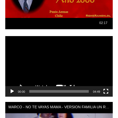
Reproductor
de
vídeo
00:00
04:49