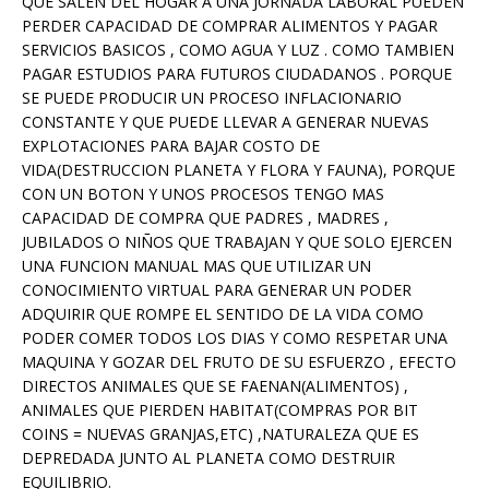
QUE SALEN DEL HOGAR A UNA JORNADA LABORAL PUEDEN
PERDER CAPACIDAD DE COMPRAR ALIMENTOS Y PAGAR
SERVICIOS BASICOS , COMO AGUA Y LUZ . COMO TAMBIEN
PAGAR ESTUDIOS PARA FUTUROS CIUDADANOS . PORQUE
SE PUEDE PRODUCIR UN PROCESO INFLACIONARIO
CONSTANTE Y QUE PUEDE LLEVAR A GENERAR NUEVAS
EXPLOTACIONES PARA BAJAR COSTO DE
VIDA(DESTRUCCION PLANETA Y FLORA Y FAUNA), PORQUE
CON UN BOTON Y UNOS PROCESOS TENGO MAS
CAPACIDAD DE COMPRA QUE PADRES , MADRES ,
JUBILADOS O NIÑOS QUE TRABAJAN Y QUE SOLO EJERCEN
UNA FUNCION MANUAL MAS QUE UTILIZAR UN
CONOCIMIENTO VIRTUAL PARA GENERAR UN PODER
ADQUIRIR QUE ROMPE EL SENTIDO DE LA VIDA COMO
PODER COMER TODOS LOS DIAS Y COMO RESPETAR UNA
MAQUINA Y GOZAR DEL FRUTO DE SU ESFUERZO , EFECTO
DIRECTOS ANIMALES QUE SE FAENAN(ALIMENTOS) ,
ANIMALES QUE PIERDEN HABITAT(COMPRAS POR BIT
COINS = NUEVAS GRANJAS,ETC) ,NATURALEZA QUE ES
DEPREDADA JUNTO AL PLANETA COMO DESTRUIR
EQUILIBRIO.