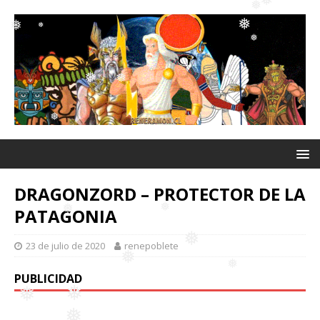
❅
❅
❅
❅
❅
❅
❅
❅
❅
❅
❅
❅
DRAGONZORD – PROTECTOR DE LA
❅
PATAGONIA
23 de julio de 2020
renepoblete
❅
❅
PUBLICIDAD
❅