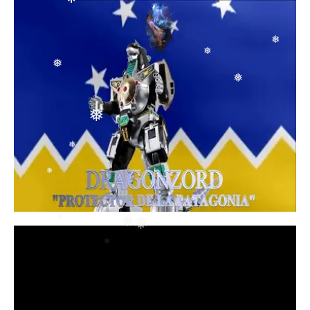
❅
❅
❅
❅
❅
❅
❅
❅
❅
❅
❅
❅