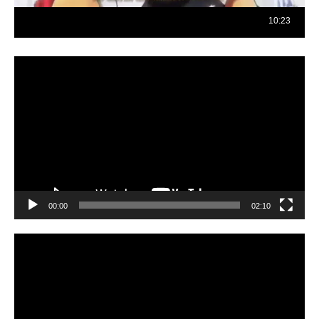
Reproductor
de
vídeo
00:00
02:10