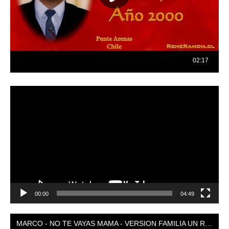
Reproductor
de
vídeo
00:00
04:49