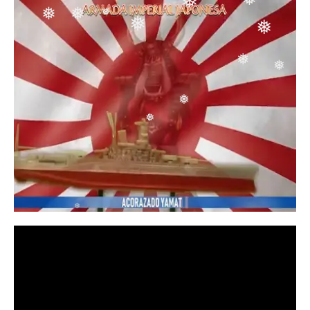
❅
❅
❅
❅
❅
❅
❅
❅
❅
❅
❅
❅