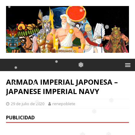
❅
❅
❅
❅
❅
❅
❅
❅
❅
❅
ARMADA IMPERIAL JAPONESA –
❅
JAPANESE IMPERIAL NAVY
❅
❅
❅
29 de julio de 2020
renepoblete
❅
❅
PUBLICIDAD
❅
❅