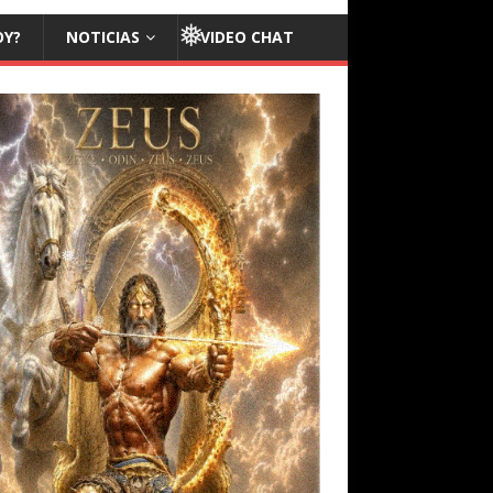
OY?
NOTICIAS
VIDEO CHAT
❅
❅
❅