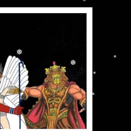
❅
❅
❅
❅
❅
❅
❅
❅
❅