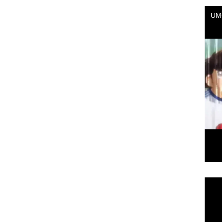
Repr
de
vídeo