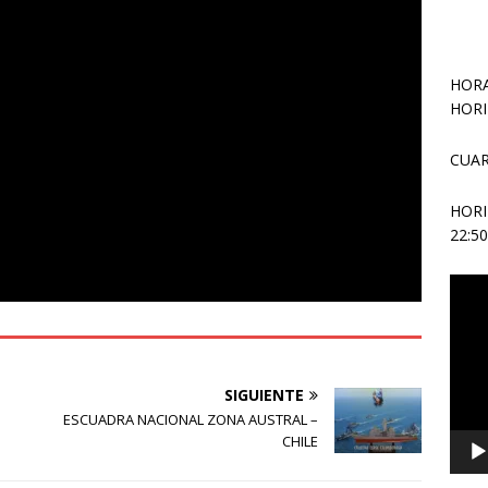
HORA
HORI
CUAR
HOR
22:5
Repr
de
vídeo
SIGUIENTE
ESCUADRA NACIONAL ZONA AUSTRAL –
CHILE