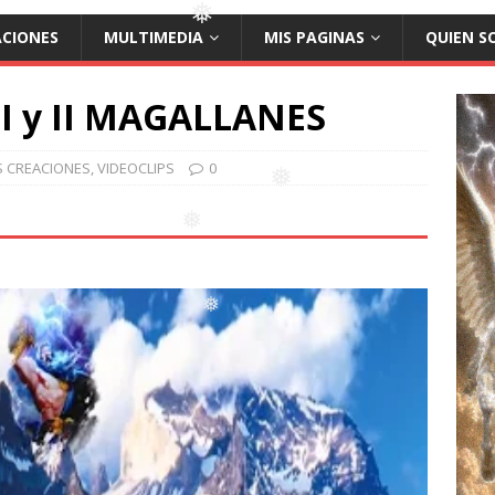
ACIONES
MULTIMEDIA
MIS PAGINAS
QUIEN S
❅
❅
I y II MAGALLANES
S CREACIONES
,
VIDEOCLIPS
0
❅
❅
❅