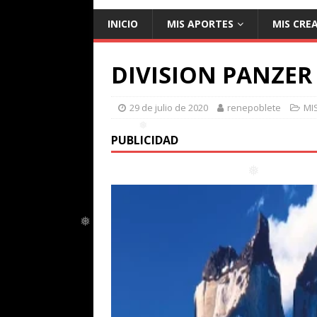
❅
INICIO
MIS APORTES
MIS CRE
DIVISION PANZER 
29 de julio de 2020
renepoblete
MI
PUBLICIDAD
❅
❅