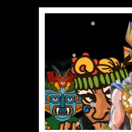
❅
❅
❅
❅