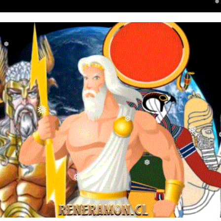
❅
❅
❅
❅
❅
❅