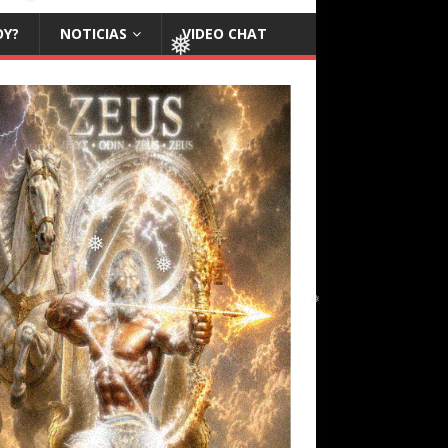
OY?
NOTICIAS
VIDEO CHAT
❅
❅
❅
❅
❅
❅
❅