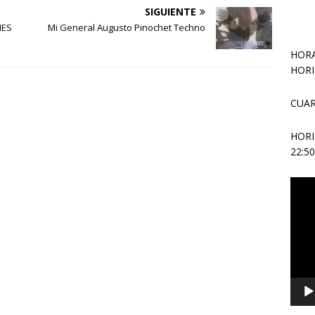
SIGUIENTE
NES
Mi General Augusto Pinochet Techno
HORA
HORI
CUAR
HOR
22:5
Repr
de
vídeo