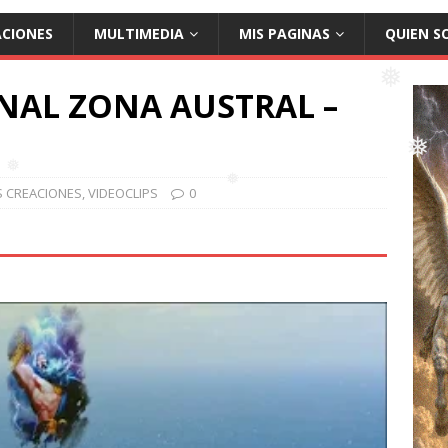
ACIONES
MULTIMEDIA
MIS PAGINAS
QUIEN S
❅
NAL ZONA AUSTRAL –
S CREACIONES
,
VIDEOCLIPS
0
❅
❅
❅