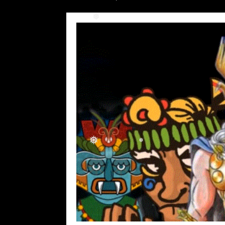
❅
❅
❅
❅