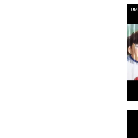
Repr
de
vídeo