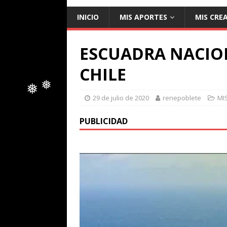
INICIO
MIS APORTES
MIS CRE
ESCUADRA NACIO
CHILE
29 de julio de 2020
renepoblete
MI
❅
❅
PUBLICIDAD