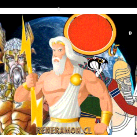
❅
❅
❅
❅
❅
❅